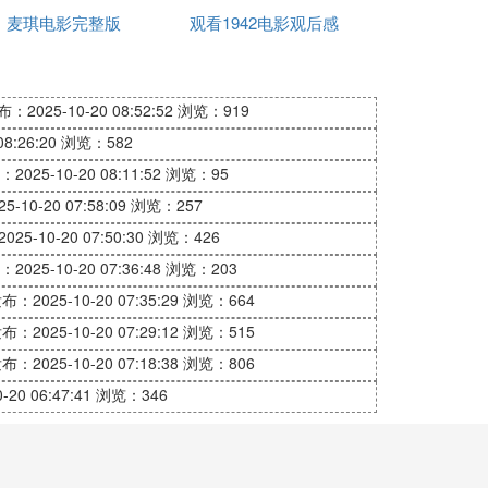
麦琪电影完整版
观看1942电影观后感
走私活动。不久,面条在一场械斗中杀伤人
800
：2025-10-20 08:52:52
浏览：919
旧业,开始了一系列的抢劫、盗窃、敲诈活
8:26:20
浏览：582
夜之间化为乌有,为了一步达到最后的目标,
偷打电话报警,想逼迫麦克斯收手。警察与
2025-10-20 08:11:52
浏览：95
,离开了心爱的姑娘,远走他乡。
-10-20 07:58:09
浏览：257
25-10-20 07:50:30
浏览：426
借面条和警察之手除去伙伴,自己则金蝉脱壳,
对多项指控无法脱身的麦克斯恳求面条杀死自
2025-10-20 07:36:48
浏览：203
杀。
布：2025-10-20 07:35:29
浏览：664
布：2025-10-20 07:29:12
浏览：515
布：2025-10-20 07:18:38
浏览：806
的皮影剧院。皮影剧院楼上是烟馆。抽大烟的
20 06:47:41
浏览：346
个狂欢酒会。在酒会上他曾给警察局打过个电
,难以辨认。他来到肥摩的餐馆,放开反绑