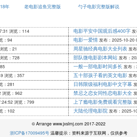
18年
老电影追鱼完整版
子结局
勺子电影完整版解说
几个同龄朋友一起认识了聪明狡黠的麦克斯。他们开始从事
电影平安中国观后感400字
7:31
浏览：114
发布
已经变成了成熟健壮的青年。在麦克斯的带领下,他们重操
电影一爱情
览：94
发布：2025-10-20 0
胜利冲昏了头脑。然而,禁酒令的取消使得私酒的生意在一
周星驰经典电影大全列表
动目标。有过铁窗经验的的面条不忍眼看好友走向毁灭,偷
浏览：21
发布：
杀。面条在极端的悔恨与痛苦之下,离开了自己生长的地方
部队微电影剧本网站
浏览：728
发布：2025
一般一部电影时间多长
85
发布：20
现原来当年的一切都是麦克斯的精心策海报(12张)划。他
,成为上层社会的名流,并把面条心爱的姑娘据为己有。面
五十部孩子看的英文电影
49
浏览：357
发布：
判,被面条所拒绝。麦克斯走投无路之下跳进垃圾粉碎机自
日韩限级福利电影中文字幕
览：281
发
禁忌之恋女同性恋电影大全
2
浏览：962
发
上了瘾电影免费观看完整版
:24:52
浏览：799
发
他女人,在友人“肥摩”的餐馆杀手们里得知面条在唐人街
大陆伦理电影院
览：102
发布：2025-10-
克斯,斜眼和派翠。虚幻中他听到电话铃声,脑海里出现一
© Arrange www.jxslmj.com 2017-2022
者面部他可以清楚认出斜眼和派翠。曼克斯的脸被严重烧毁
浙ICP备17009495号
温馨提示：资料来源于互联网，仅供参考