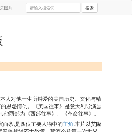
乐图片
搜索
版
他本人对他一生所钟爱的美国历史、文化与精
葛的恩怨情仇。《美国往事》是意大利导演瑟
电影,其他两部为《西部往事》、《革命往事》。
饰演面条,是四位主要人物中的
主角
,本片以艾隆
背景跨越经济大恐慌、禁酒令及第一次世界