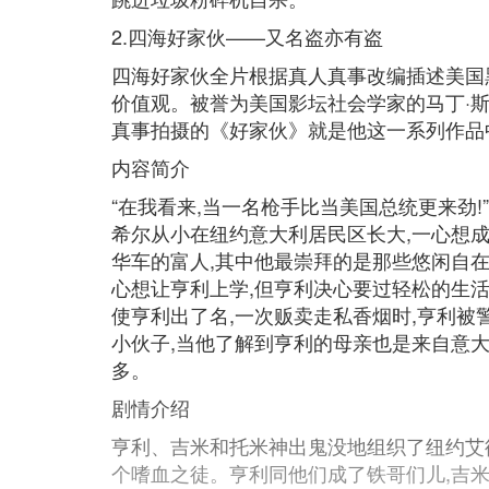
2.四海好家伙——又名盗亦有盗
四海好家伙全片根据真人真事改编插述美国
价值观。被誉为美国影坛社会学家的马丁·
真事拍摄的《好家伙》就是他这一系列作品
内容简介
“在我看来,当一名枪手比当美国总统更来劲!
希尔从小在纽约意大利居民区长大,一心想
华车的富人,其中他最崇拜的是那些悠闲自在
心想让亨利上学,但亨利决心要过轻松的生活
使亨利出了名,一次贩卖走私香烟时,亨利被
小伙子,当他了解到亨利的母亲也是来自意大
多。
剧情介绍
亨利、吉米和托米神出鬼没地组织了纽约艾德
个嗜血之徒。亨利同他们成了铁哥们儿,吉