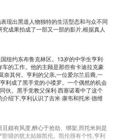
地表现出黑道人物独特的生活型态和与众不同
研究成果拍成了一部又一部的影片,根据真人
,美国纽约东布鲁克林区。13岁的中学生亨利·
存车的工作。他的主顾是那些有卡迪拉克豪
莫奈其何。亨利的父亲,一位爱尔兰后裔,一
,亨利成了黑手党的小喽罗。一个偶然的机会
代同伙。黑手党教父保利·西塞诺看中了这个
介绍下,亨利认识了吉米·康韦和托米·德维
且颇有风度,醉心于抢劫、绑架,而托米则是
产阶级的犹太姑娘凯伦。凯伦很有个性,亨利