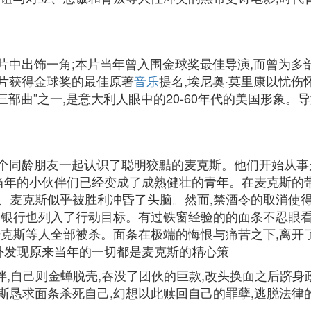
s)也在片中出饰一角;本片当年曾入围金球奖最佳导演,而曾
也以本片获得金球奖的最佳原著
音乐
提名,埃尼奥·莫里康以忧伤
三部曲”之一,是意大利人眼中的20-60年代的美国形象
几个同龄朋友一起认识了聪明狡黠的麦克斯。他们开始从事
当年的小伙伴们已经变成了成熟健壮的青年。在麦克斯的带
、麦克斯似乎被胜利冲昏了头脑。然而,禁酒令的取消使得
备银行也列入了行动目标。有过铁窗经验的的面条不忍眼看
克斯等人全部被杀。面条在极端的悔恨与痛苦之下,离开了
意外发现原来当年的一切都是麦克斯的精心策
伙伴,自己则金蝉脱壳,吞没了团伙的巨款,改头换面之后跻身
斯恳求面条杀死自己,幻想以此赎回自己的罪孽,逃脱法律