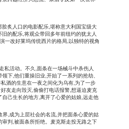
为多部脍炙人口的电影配乐,堪称意大利国宝级大
怀旧的配乐,将观众带回多年前纽约的犹太人
。导演一改好莱坞传统西片的格局,以独特的视角
走私活动。不久,面条在一场械斗中杀伤人
领下,他们重操旧业,开始了一系列的抢劫、
私酒的生意在一夜之间化为乌有,为了一步
好友走向毁灭,偷偷打电话报警,想逼迫麦克
自己生长的地方,离开了心爱的姑娘,远走他
政界,成为上层社会的名流,并把面条心爱的姑
的审判,被面条所拒绝。麦克斯走投无路之下