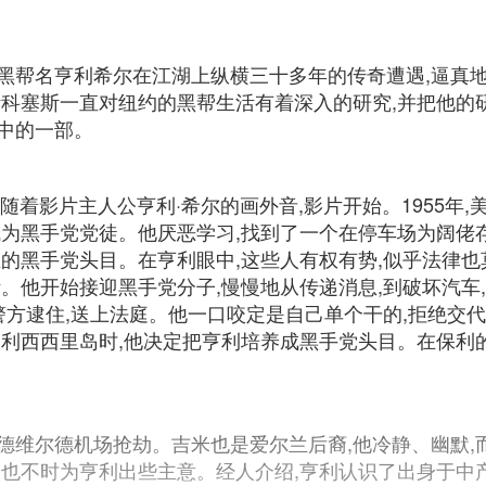
黑帮名亨利希尔在江湖上纵横三十多年的传奇遭遇,逼真
斯科塞斯一直对纽约的黑帮生活有着深入的研究,并把他的
中的一部。
”随着影片主人公亨利·希尔的画外音,影片开始。1955年
成为黑手党党徒。他厌恶学习,找到了一个在停车场为阔佬
的黑手党头目。在亨利眼中,这些人有权有势,似乎法律也
。他开始接迎黑手党分子,慢慢地从传递消息,到破坏汽车
警方逮住,送上法庭。他一口咬定是自己单个干的,拒绝交
利西西里岛时,他决定把亨利培养成黑手党头目。在保利的
维尔德机场抢劫。吉米也是爱尔兰后裔,他冷静、幽默,而
米也不时为亨利出些主意。经人介绍,亨利认识了出身于中