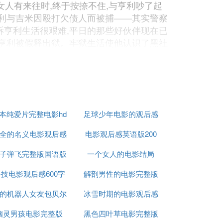
女人有来往时,终于按捺不住,与亨利吵了起
亨利与吉米因殴打欠债人而被捕——其实警察
诉亨利生活很艰难,平日的那些好伙伴现在已
,亨利被假释出狱。牢狱生活使他认识了黑社
米、托米干起老行当。亨利来到匹兹堡,逐渐
元,引起联邦调查局的注意。联邦调查局及警方
现托米是几年前.....因而决定牺牲亨利。
透露黑手党内幕。在法庭上,亨利揭发了保利
的规定,把亨利送到某个秘密地方。亨利改名
本纯爱片完整电影hd
足球少年电影的观后感
全的名义电影观后感
电影观后感英语版200
50
演面条,是四位主要人物中的主角,本片以艾隆索与
子弹飞完整版国语版
600字
一个女人的电影结局
词
跨越经济大恐慌、禁酒令及第一次世界大战
技电影观后感600字
电影
解剖男性的电影完整版
当年曾入围金球奖最佳导演,而曾为多部脍炙人
最佳原著音乐提名,埃尼奥·莫里康以忧伤怀旧的配
的机器人女友包贝尔
作文
冰雪时期的电影观后感
幽灵男孩电影完整版
完整版电影
黑色四叶草电影完整版
统西片的格局,以独特的视角塑造了美国黑社会