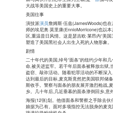
大战等美国史上的重要大事。
美国往事
演技派
演员
詹姆斯·伍兹(JamesWood
师的埃尼奥·莫里康(EnnioMorricone)
区,重温昔日风情。这是瑟吉欧·莱昂内“美国
塑造了美国黑社会人出生入死的人物形象。
剧情
二十年代的美国,绰号“面条”的纽约少年和
命,被关进监牢。若干年后面条被释放出狱,
盗窃、敲诈活动。随着犯罪活动的不断深入
达到最后的目标,麦克斯竟然把美国联邦储
斯收手。警察与面条的朋友展开激烈枪战,麦
乡。几十年后,几近垂暮的面条潦倒回乡,
海报(12张)划。他借面条和警察之手除去
娘据为己有。面对多项指控无法脱身的麦克
跳进垃圾粉碎机自杀。