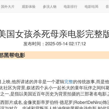
国外大片
观影体验
参演人物
电影排行
电影结局
音
美国女孩杀死母亲电影完整
发布时间：2025-05-14 02:17:12
十部黑帮电影
年2月上映,他所讲述的并非是一个逻辑
完整
的传统故事,而是
太社区为背景,叙述四个从小一起长大的童年玩伴之间纠
美国三部曲”之一,是指以美国近百年历史为背景拍摄的三部著名
片成名,金像奖影帝罗伯特·德尼罗(RobertDeNiro)
友谊与对立、忠诚和背叛等人性冲突的黑帮史诗电影,时代