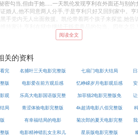
勾当,但由于她.....一天凯伦发现亨利在外面还与别的
的证婚人,他不同意两人分手,于是亨利只好又回到家中。
。黑手党内无人出面救援。凯伦带着两个孩子来探监,她告
了维持家计,亨利在狱中继续干贩卖毒品的勾当。四年之后
保利。保利给了他一笔钱,于是亨利又同刚刚出狱不久的吉
阅读全文
、吉米等人又策划了一次大行动,通过绑架抢劫了六百万美
亨利、吉米与托米等人的犯罪行径。警方经过进一步调查,发
相关的资料
正在跟踪他,他告诉了凯伦并让她做好准备:他决心向警方
个惯犯。为了保护亨利的安全,联邦调查局根据证人保护权
看完
名捕叶三天电影完整版
七扇门电影大结局
日
整版
电影爱在前方观后感
忆峥嵘岁月电影观后感
安
名,金像奖影帝罗伯特·德尼罗(RobertDeNiro)饰
影观
乐高大电影国语版完整
加菲猫2电影完整版免
600
让
与对立、忠诚和背叛等人性冲突的黑帮史诗电影,时代背景
结局
青涩体验电影完整版
4k超清电影八佰完整版
费
科
姆斯·伍兹(JamesWoods)也在片中出饰一角;本片
莫里康(EnnioMorricone)也以本片获得金球奖的
版
有幸福结局的电影
菊次郎的夏天电影完整
我
昔日风情。
整版
电影精神错乱女主和儿
星辰版电影完整版
版在线
大利人眼中的20-60年代的美国形象。导演一改好莱坞传