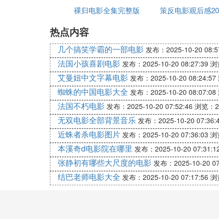
人出生入死的人物形象。
裸归电影全集完整版
策反电影观后感20
二十年代的美国,绰号“面条”的纽约少年和
热点内容
命,被关进监牢。
几个搞笑学霸的一部电影
发布：2025-10-20 08:5
若干年后面条被释放出狱,当年的小伙伴们
法国小孩喜剧电影
发布：2025-10-20 08:27:39
浏
动。随着犯罪活动的不断深入,麦克斯似乎被
艾曼妞中文字幕电影
麦克斯竟然把美国联邦储备银行也列入了行
发布：2025-10-20 08:24:57
面条的朋友展开激烈枪战,麦克斯等人全部被
蜘蛛的中国电影大全
发布：2025-10-20 08:07:08
法国不朽电影
发布：2025-10-20 07:52:46
浏览：2
几十年后,几近垂暮的面条潦倒回乡,意外发
吞没了团伙的巨款,改头换面之后跻身政界
无双电影全部背景音乐
发布：2025-10-20 07:36:
己,幻想以此赎回自己的罪孽,逃脱法律的审
近蛛者杀电影图片
发布：2025-10-20 07:36:03
浏
本溪奇d电影院在哪里
1.电影开始:1933年
发布：2025-10-20 07:31:1
张静初有哪些大尺度的电影
发布：2025-10-20 07
一群杀手在到处寻找“面条”。在他住处打死
结巴老师电影大全
发布：2025-10-20 07:17:56
浏
面条在新闻上看到他的三个同伙被打死:曼
话,那个电话导致三人丧生。
从烟馆出来后他在街上看到三具尸首。从死