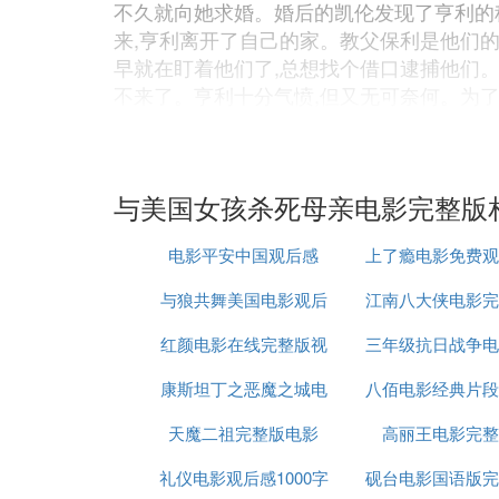
不久就向她求婚。婚后的凯伦发现了亨利的秘密
来,亨利离开了自己的家。教父保利是他们
早就在盯着他们了,总想找个借口逮捕他们
不来了。亨利十分气愤,但又无可奈何。为
会的无情无义,但他没有别的出路,仍然去找
成为有权势的黑社会头子。1980年,亨利
四下张网捕获了不少黑社会人物,从而掌握了
与美国女孩杀死母亲电影完整版
同时吉米也不再接近亨利了。亨利发现警方
正是警方追寻的黑手党头子,也揭发吉米是
电影平安中国观后感
上了瘾电影免费观
换姓后开始了新的生活。
关于电影《美国往事》剧情
与狼共舞美国电影观后
400字
江南八大侠电影完
整版
意大利籍导演瑟吉欧·莱昂以拍摄意大利西部片成
红颜电影在线完整版视
感
三年级抗日战争电
哔哩
其伙伴的犯罪生涯为主轴,是一部描写友谊
康斯坦丁之恶魔之城电
频
八佰电影经典片段
后感
等美国史上的重要大事。美国往事演技派演员詹
口的电影配乐,堪称意大利国宝级大师的埃尼奥·
天魔二祖完整版电影
影完整版
高丽王电影完整
乐,将观众带回多年前纽约的犹太人区,重温
礼仪电影观后感1000字
砚台电影国语版完
这是瑟吉欧·莱昂内“美国三部曲”之一,是意