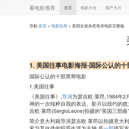
看电影推荐
首页
电影大全
国产大片
导航:
首页
>
电影结局
> 美国女孩杀死母亲电影完整版
1. 美国往事电影海报-国际公认的
国际公认的十部黑帮电影
1.美国往事
《美国往事》,
导演
为瑟吉欧·莱昂,1984
神的一次纯粹自我的表达。影片以纽约的犹
吉欧·莱昂(SergioLeone)拍摄的“
简介意大利籍导演瑟吉欧·莱昂以拍摄意大利西部
索与其伙伴的犯罪生涯为主轴,是
一部
描写