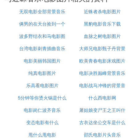
Doug E. Doug ... Harlan Griffith
Rick Overton ... Deputy Pete Willis
无双电影全部背景音乐
近蛛者杀电影图片
Leon Rippy ... Wade
俩男的在天台捡到一个
黑豹电影音乐下载
Matt Czuchry ... Bret
Jay Arlen Jones ... Leon
波多野结衣和马电影图
内裤是什么电影
血脉之树电影图片
Eileen Ryan ... Gladys
Riley Smith ... Randy
台湾电影刺青插曲音乐
片迅雷下载
大师兄电影甄子丹背景
Matt Holwick ... Larry
电影美丽韩国图片
欧美青春电影床戏图片
音乐
Jane Edith Wilson ... Emma
Jack Moore ... Amos
纯真电影图片
电影决胜巅峰背景音乐
Roy Gaintner ... Floyd
乐高看电影图片
电影战马冲锋的背景音
类型
动作 / 科幻 / 恐怖 / 喜剧
5分钟等你烫火锅是什么
什么西电影网
乐
更多中文片名
八脚怪 / 近蛛者杀
电影岗仁波齐音乐
电影
屠姑娘变尸王之王叫什
更多外文片名
变态电影有什么
古衣达坐公交车是什么
么电影
Arac Attack
片 长：99 min
甩什么甩电影
邵氏电影片头音乐
电影