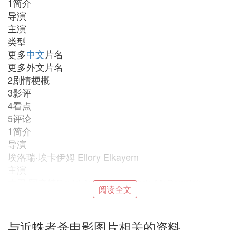
1简介
导演
主演
类型
更多
中文
片名
更多外文片名
2剧情梗概
3影评
4看点
5评论
1简介
导演
埃洛瑞·埃卡伊姆 Ellory Elkayem
主演
大卫·阿奎特David Arquette ... Chris McCormick
阅读全文
Kari Wuhrer ... Sheriff Samantha Parker
Scott Terra ... Mike Parker
斯嘉丽·约翰逊Scarlett Johansson ... Ashley Parker
与近蛛者杀电影图片相关的资料