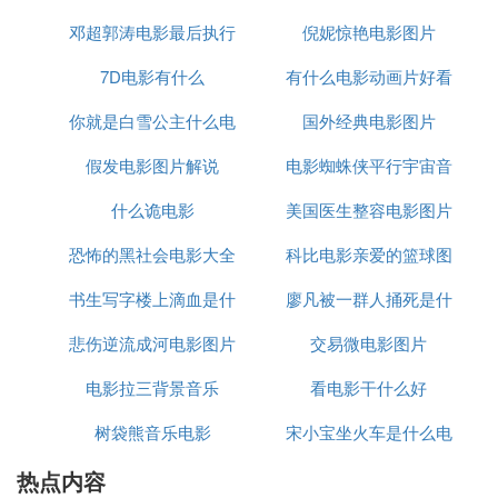
对白语言：英语
邓超郭涛电影最后执行
倪妮惊艳电影图片
发行公司：Argentina Video Home (AVH)
上映日期：2002年5月30日 瑞士
7D电影有什么
死刑图片
有什么电影动画片好看
官方网站：Warner Bros. [us]
评 分： 5.6/10( 5289票 )
你就是白雪公主什么电
国外经典电影图片
的
颜 色： 彩色
假发电影图片解说
影
电影蜘蛛侠平行宇宙音
声 音： DTS Dolby Digital SDDS
时 长： 99 分钟
什么诡电影
美国医生整容电影图片
乐
分 级： 西班牙：13 阿根廷：13 德国：12 澳大利
恐怖的黑社会电影大全
科比电影亲爱的篮球图
亚：M 挪威：11 瑞典：11 美国：PG-13 瑞士：12
英国：12 瑞士：14
书生写字楼上滴血是什
图片大全
廖凡被一群人捅死是什
片
2剧情梗概
悲伤逆流成河电影图片
么电影
交易微电影图片
么电影
八脚怪
电影拉三背景音乐
经典
看电影干什么好
故事发生在美国的一个偏远小镇，这里的人们与世无
争，过着平静的生活，但是灾难却在一夜之间降临到
树袋熊音乐电影
宋小宝坐火车是什么电
他们的头上。由于有毒化学废料发生了外泄事故，成
热点内容
影
千上万的小蜘蛛在一夜之间变得硕大无比、嗜血如