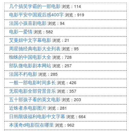
命。它们潜入了小镇的角角落落，准备在把这里变成
几个搞笑学霸的一部电影
浏览：114
人间炼狱，而在此过程中，只有警长的小儿子麦可觉
电影平安中国观后感400字
浏览：919
察到了这一切，但是整个小镇只有采矿工程师克里斯
法国小孩喜剧电影
浏览：94
密相信他的话，二人正准备说服小镇上的人们一起消
电影一爱情
灭这些怪物，却发现他们已经被满山遍野的“八脚
浏览：582
怪”给包围了。众人在中断对外通讯的环境下，与铺
艾曼妞中文字幕电影
浏览：21
天盖地的杀人蜘蛛展开生死战……
周星驰经典电影大全列表
浏览：95
3影评
蜘蛛的中国电影大全
浏览：728
在美国的怪兽片中，以蜘蛛为题材的并不鲜见。这表
部队微电影剧本网站
浏览：257
明了蜘蛛一直是许多人潜意识中的恐惧来源。本片的
法国不朽电影
浏览：285
制作水平和故事情节在同类影片中尚算佳作。
一般一部电影时间多长
浏览：426
《近蛛者杀》完全是人类以自我为中心，把异类当作
充满侵害性的恐怖
无双电影全部背景音乐
浏览：357
五十部孩子看的英文电影
浏览：203
八脚怪剧照
图片
集(18张)
近蛛者杀电影图片
浏览：281
妖魔，必须赶尽杀绝。而且有典型美国内陆小镇的保
日韩限级福利电影中文字幕
浏览：664
守性，小镇自成一国，抗拒外来者，实行闭关自守，
本溪奇d电影院在哪里
浏览：962
顽抗恐怖袭击。《近蛛者杀》摆明是通俗噱头片，那