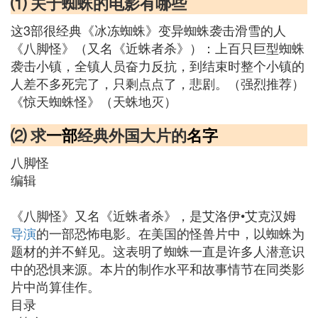
⑴ 关于蜘蛛的电影有哪些
这3部很经典《冰冻蜘蛛》变异蜘蛛袭击滑雪的人
《八脚怪》（又名《近蛛者杀》）：上百只巨型蜘蛛
袭击小镇，全镇人员奋力反抗，到结束时整个小镇的
人差不多死完了，只剩点点了，悲剧。（强烈推荐）
《惊天蜘蛛怪》（天蛛地灭）
⑵ 求
一部
经典外国大片的
名字
八脚怪
编辑
《八脚怪》又名《近蛛者杀》，是艾洛伊•艾克汉姆
导演
的一部恐怖电影。在美国的怪兽片中，以蜘蛛为
题材的并不鲜见。这表明了蜘蛛一直是许多人潜意识
中的恐惧来源。本片的制作水平和故事情节在同类影
片中尚算佳作。
目录