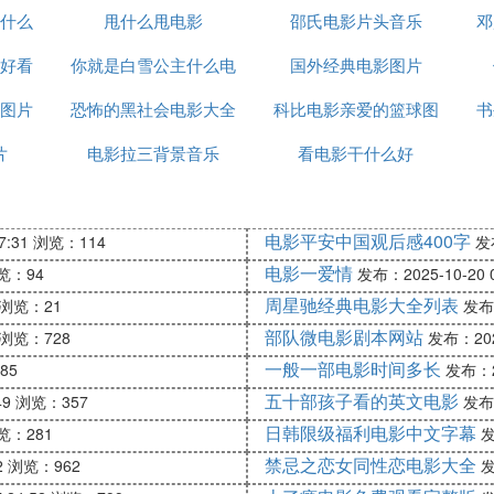
什么
甩什么甩电影
么电影
邵氏电影片头音乐
邓
好看
你就是白雪公主什么电
国外经典电影图片
图片
恐怖的黑社会电影大全
影
科比电影亲爱的篮球图
书
片
电影拉三背景音乐
图片大全
看电影干什么好
片
电影平安中国观后感400字
7:31
浏览：114
发布
电影一爱情
览：94
发布：2025-10-20 0
周星驰经典电影大全列表
浏览：21
发布：
部队微电影剧本网站
浏览：728
发布：2025
一般一部电影时间多长
85
发布：20
五十部孩子看的英文电影
49
浏览：357
发布：
日韩限级福利电影中文字幕
览：281
发
禁忌之恋女同性恋电影大全
2
浏览：962
发