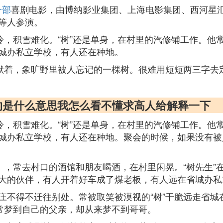
一部
喜剧电影，由博纳影业集团、上海电影集团、西河星
等人参演。
冷，积雪难化。“树”还是单身，在村里的汽修铺工作。
城办私立学校，有人还在种地。
沉默着，象旷野里被人忘记的一棵树。很难用短短两三字去
到底讲的是什么意思我怎么看不懂求高人给解释一下
冷，积雪难化。“树”还是单身，在村里的汽修铺工作。
城办私立学校，有人还在种地。聚会的时候，如果没有被人
），常去村口的酒馆和朋友喝酒，在村里闲晃。“树先生
大的伙伴，有人开着好车成了煤老板，有人远在省城办私
庄不得不迁往别处。常被取笑被漠视的“树”干脆远走省城
他常梦到自己的父亲，却从来梦不到哥哥。