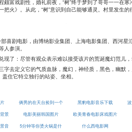
颇富戏剧性，婚礼前夜，“树”终于梦到了哥哥一一在寒
把火》。从此，“树”意识到自己能够通灵。村里发生的
日上映的一部喜剧电影，由博纳影业集团、上海电影集团、西
等人参演。
兑现了：尽管有观众表示难以接受该片的荒诞魔幻范儿，
三字去定义它的气质血脉，魔幻，神经质，黑色，幽默，
法，盖住它特立独行的站姿、坐相。
片
俩男的在天台捡到一个
黑豹电影音乐下载
波
背景
电影美丽韩国图片
内裤是什么电影
欧美青春电影床戏图片
景音
5分钟等你烫火锅是什
什么西电影网