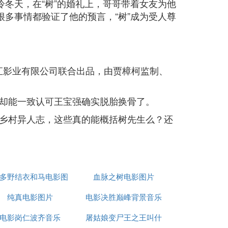
冷冬天，在“树”的婚礼上，哥哥带着女友为他
很多事情都验证了他的预言，“树”成为受人尊
河星汇影业有限公司联合出品，由贾樟柯监制、
却能一致认可王宝强确实脱胎换骨了。
乡村异人志，这些真的能概括树先生么？还
多野结衣和马电影图
血脉之树电影图片
纯真电影图片
片迅雷下载
电影决胜巅峰背景音乐
电影岗仁波齐音乐
屠姑娘变尸王之王叫什