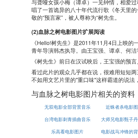
与聋哑女孩小梅（谭卓）一见钟情，相爱过程
唱了一首诡异的八十年代流行歌《冬天里的一
敬的“预言家”，被人尊称为“树先生。
(2)血脉之树电影图片扩展阅读
《Hello!树先生》是2011年11月4
青年导演韩杰执导。由王宝强、谭卓、何洁
《树先生》前日在汉试映后，王宝强的预言
看过此片的观众几乎都在说，很难用短短两
不如用文艺片里的"重口味"这样霸道的说
与血脉之树电影图片相关的资料
无双电影全部背景音乐
近蛛者杀电影图
台湾电影刺青插曲音乐
大师兄电影甄子丹
乐高看电影图片
电影战马冲锋的背
音乐