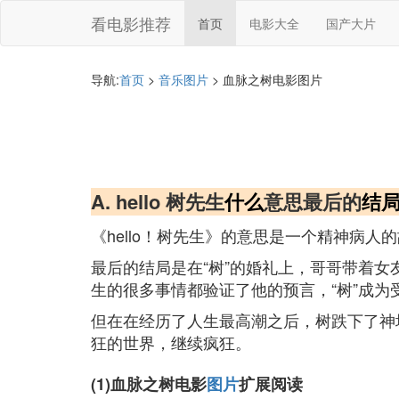
看电影推荐
首页
电影大全
国产大片
导航:
首页
>
音乐图片
> 血脉之树电影图片
A. hello 树先生
什么
意思最后的
结
《hello！树先生》的意思是一个精神病
最后的结局是在“树”的婚礼上，哥哥带着女
生的很多事情都验证了他的预言，“树”成为受
但在在经历了人生最高潮之后，树跌下了神
狂的世界，继续疯狂。
(1)血脉之树电影
图片
扩展阅读