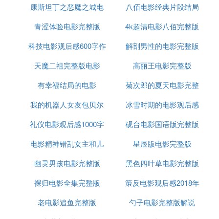
康斯坦丁之恶魔之城电
电影
八佰电影经典片段结局
青涩体验电影完整版
影完整版
4k超清电影八佰完整版
科技电影观后感600字作
解剖男性的电影完整版
天魔二祖完整版电影
文
高丽王电影完整版
有幸福结局的电影
菊次郎的夏天电影完整
我的机器人女友包贝尔
冰雪时期的电影观后感
版在线
礼仪电影观后感1000字
完整版电影
砚台电影国语版完整版
电影精神错乱女主和儿
星辰版电影完整版
幽灵男孩电影完整版
子结局
黑色四叶草电影完整版
裸归电影全集完整版
策反电影观后感2018年
老电影追鱼完整版
勺子电影完整版解说