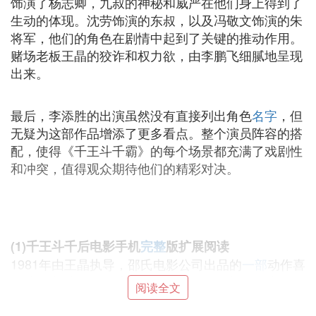
饰演了杨志卿，九叔的神秘和威严在他们身上得到了
生动的体现。沈劳饰演的东叔，以及冯敬文饰演的朱
将军，他们的角色在剧情中起到了关键的推动作用。
赌场老板王晶的狡诈和权力欲，由李鹏飞细腻地呈现
出来。
最后，李添胜的出演虽然没有直接列出角色
名字
，但
无疑为这部作品增添了更多看点。整个演员阵容的搭
配，使得《千王斗千霸》的每个场景都充满了戏剧性
和冲突，值得观众期待他们的精彩对决。
(1)千王斗千后电影手机
完整
版扩展阅读
1981年由王晶执导，邵氏电影公司出品的
一部
动作喜
剧片，由谢贤和王禹主演，本片为王晶之
导演
处女
阅读全文
作。