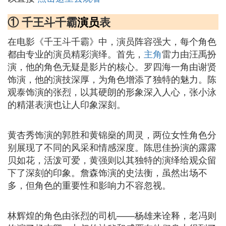
① 千王斗千霸
演员
表
在电影《千王斗千霸》中，演员阵容强大，每个角色
都由专业的演员精彩演绎。首先，
主角
雷力由汪禹扮
演，他的角色无疑是影片的核心。罗四海一角由谢贤
饰演，他的演技深厚，为角色增添了独特的魅力。陈
观泰饰演的张烈，以其硬朗的形象深入人心，张小泳
的精湛表演也让人印象深刻。
黄杏秀饰演的郭胜和黄锦燊的周灵，两位女性角色分
别展现了不同的风采和情感深度。陈思佳扮演的露露
贝如花，活泼可爱，黄强则以其独特的演绎给观众留
下了深刻的印象。詹森饰演的史法衡，虽然出场不
多，但角色的重要性和影响力不容忽视。
林辉煌的角色由张烈的司机——杨雄来诠释，老冯则