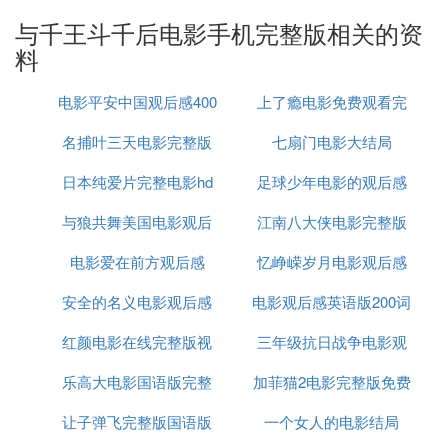
② 泰迪罗斌抖音热门香港偷渡过大陆叫
什
与千王斗千后电影手机完整版相关的资
么
电影
料
电影名称为，千王
电影平安中国观后感400
上了瘾电影免费观看完
1991该影片是由知名导演于仁泰拍摄，主演梁朝伟,
黄百鸣,任达华,叶子楣,泰迪·罗宾,梁天,乐韵，的喜剧
名捕叶三天电影完整版
字
七扇门电影大结局
整版
片节目上映与1991年简介：
台湾
千术大师泰斗在与香
日本纯爱片完整电影hd
足球少年电影的观后感
港千王黄上千（黄百鸣 饰）一战中落败，从此与黄
上千结下了仇怨。黄上千的徒弟阿伟（梁朝伟 饰）
与狼共舞美国电影观后
江南八大侠电影完整版
50
一日结识了从新加坡返港的寡妇苏茜，以为能从中大
电影爱在前方观后感
感
忆峥嵘岁月电影观后感
哔哩
捞一笔，于是伙同任公子（任达华 饰）和师姐大波
媚（叶子楣 饰）设局。岂料苏茜其实也是一个老
安全的名义电影观后感
电影观后感英语版200词
600
千，阿伟他们不仅没能打捞一笔，反而落得一身债
务。无奈之下阿伟只好请师傅黄大千出马，黄大千赢
红颜电影在线完整版视
600字
三年级抗日战争电影观
回了苏茜手上阿伟的签单后，与苏茜握手言和，并敲
乐高大电影国语版完整
频
加菲猫2电影完整版免费
后感
定一起合作对付奸商龙在天。他们轻而易举的把龙在
天的两百万搞到了，龙在天不甘心就此被骗，于是请
让子弹飞完整版国语版
一个女人的电影结局
泰斗再次出战……