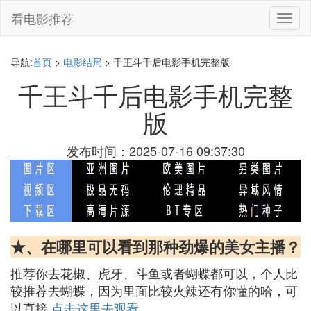
看电影推荐
切
换
导
航
导航:
首页
>
电影结局
> 千王斗千后电影手机完整版
千王斗千后电影手机完整
版
发布时间：2025-07-16 09:37:30
★、在哪里可以看到那种劲爆的美女主播？
推荐你去花椒、虎牙、斗鱼或者蝴蝶都可以，个人比
较推荐去蝴蝶，因为里面比较火辣还有你懂的哈，可
以直接
点击这里去观看