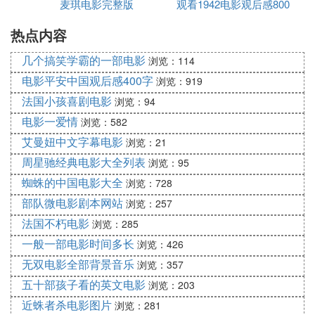
麦琪电影完整版
观看1942电影观后感800
热点内容
几个搞笑学霸的一部电影
浏览：114
电影平安中国观后感400字
浏览：919
法国小孩喜剧电影
浏览：94
电影一爱情
浏览：582
艾曼妞中文字幕电影
浏览：21
周星驰经典电影大全列表
浏览：95
蜘蛛的中国电影大全
浏览：728
部队微电影剧本网站
浏览：257
法国不朽电影
浏览：285
一般一部电影时间多长
浏览：426
无双电影全部背景音乐
浏览：357
五十部孩子看的英文电影
浏览：203
近蛛者杀电影图片
浏览：281