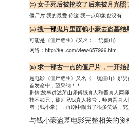
㈡ 女子死后被挖坟了后来被月光照
僵尸片 我的最爱 你这 我一点印象也没有
㈢ 搜
一部
鬼片里面钱小豪去盗墓结
可能是《僵尸翻生》(又名：一统僵山)
网络：http://ke..com/view/657999.htm
㈣ 求一部古一点的僵尸片，一开
是电影《僵尸翻生》又名《一统僵山》那男
首发命中，望采纳！！
剧情:故事讲述茅山师傅钱真人和吾真人两
技不如兄，被师兄钱真人接管，师弟吾真人
者（钱小豪），再剧中闹出了很多笑话，究
与钱小豪盗墓电影完整相关的资