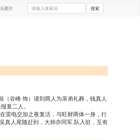
乐图片
搜索
叔（谷峰 饰）请到两人为亲弟礼葬，钱真人
来报复二人。
体在雷电交加之夜复活，与旺财两体一身，行
吴真人尾随赶到，大帅亦同军.队入驻，互有