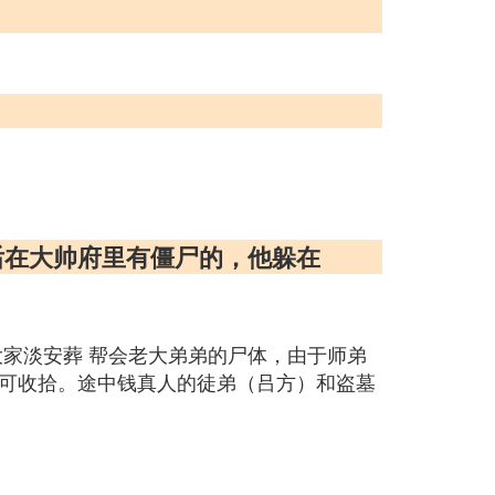
后在大帅府里有僵尸的，他躲在
家淡安葬 帮会老大弟弟的尸体，由于师弟
可收拾。途中钱真人的徒弟（吕方）和盗墓