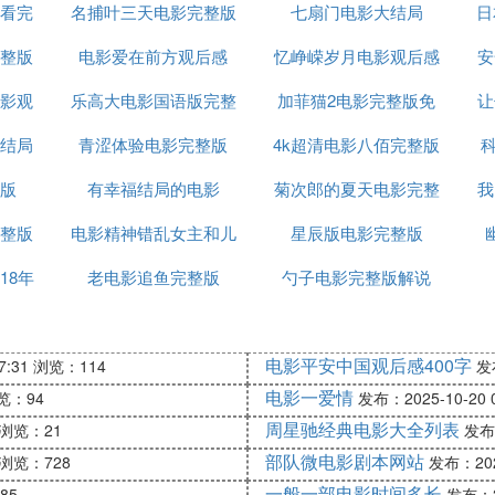
看完
名捕叶三天电影完整版
七扇门电影大结局
日
整版
电影爱在前方观后感
忆峥嵘岁月电影观后感
安
影观
乐高大电影国语版完整
加菲猫2电影完整版免
600
让
结局
青涩体验电影完整版
4k超清电影八佰完整版
费
科
版
有幸福结局的电影
菊次郎的夏天电影完整
我
整版
电影精神错乱女主和儿
星辰版电影完整版
版在线
18年
老电影追鱼完整版
子结局
勺子电影完整版解说
电影平安中国观后感400字
7:31
浏览：114
发布
电影一爱情
览：94
发布：2025-10-20 0
周星驰经典电影大全列表
浏览：21
发布：
部队微电影剧本网站
浏览：728
发布：2025
一般一部电影时间多长
85
发布：20