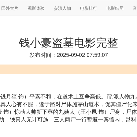
国外大片
观影体验
参演人物
电影排行
电影结局
音
钱小豪盗墓电影完整
发布时间：2025-09-02 07:59:07
钱月笙 饰）平素不和，在道术上互争高低。帮.派人物九
吴真人心有不服，遂于路对尸体施茅山道术，促其僵尸化
豪 饰）惊动大帅新下葬的九姨太（王小凤 饰）尸身，尸
助，钱真人无计可施。三人两尸一行暂避一宾馆内，岂料