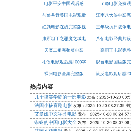
电影平安中国观后感
上了瘾电影免费观
与狼共舞美国电影观后
400字
江南八大侠电影完
整版
红颜电影在线完整版视
感
三年级抗日战争电
哔哩
康斯坦丁之恶魔之城电
频
八佰电影经典片段
后感
天魔二祖完整版电影
影完整版
高丽王电影完整
礼仪电影观后感1000字
砚台电影国语版完
裸归电影全集完整版
策反电影观后感20
热点内容
几个搞笑学霸的一部电影
发布：2025-10-20 08:5
法国小孩喜剧电影
发布：2025-10-20 08:27:39
浏
艾曼妞中文字幕电影
发布：2025-10-20 08:24:57
蜘蛛的中国电影大全
发布：2025-10-20 08:07:08
法国不朽电影
发布：2025-10-20 07:52:46
浏览：2