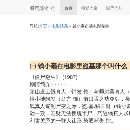
看电影推荐
首页
电影大全
国产大片
导航:
首页
>
电影结局
> 钱小豪盗墓电影完整
㈠ 钱小毫在电影里盗墓那个叫
什么
《僵尸翻生》 (1987)
剧情简介 · · · · · ·
茅山道士钱真人（钟发 饰）与师弟吴真人（
携小徒阿发（吕方 饰）借口舌之功夺标，
钱真人遏制尸变之际，盗.墓.贼旺财（钱小
动一致，旺财无法摆脱半尸，巧遇钱真人求
利害关系的一群人让形.势逐渐失.控。