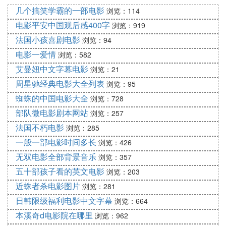
这个电影的题目就叫卧虎藏龙，根据词语结构，也应
几个搞笑学霸的一部电影
浏览：114
该是先翻“卧虎”，后翻“藏龙”的呀。翻译不能太随心
所欲，还是要跟原文相贴切的才好。
电影平安中国观后感400字
浏览：919
法国小孩喜剧电影
浏览：94
『伍』 谁给我一个电影《卧虎藏龙》的英
电影一爱情
浏览：582
文版简介
艾曼妞中文字幕电影
浏览：21
周星驰经典电影大全列表
Crouching Tiger, Hidden Dragon is a 2000 wuxia fil
浏览：95
m. A Taiwanese-Chinese-Hong Kong-American co-p
蜘蛛的中国电影大全
浏览：728
roction, the film was directed by Ang Lee and featur
部队微电影剧本网站
浏览：257
ed an international cast of ethnic Chinese actors, inc
法国不朽电影
浏览：285
luding Chow Yun-Fat, Michelle Yeoh, Zhang Ziyi, an
一般一部电影时间多长
浏览：426
d Chang Chen. The film was based on the fourth no
无双电影全部背景音乐
浏览：357
vel in a pentalogy, known in China as the Crane Iron
五十部孩子看的英文电影
Pentalogy, by wuxia novelist Wang Dulu. The martial
浏览：203
arts and action sequences were choreographed by
近蛛者杀电影图片
浏览：281
Yuen Wo Ping.
日韩限级福利电影中文字幕
浏览：664
======================================
本溪奇d电影院在哪里
浏览：962
=====================