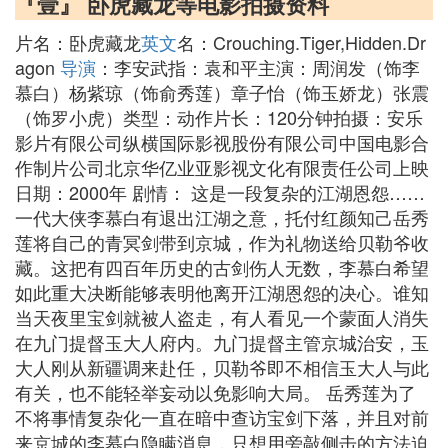
『壹』 卧虎藏龙等电影拍摄资料
片名：卧虎藏龙
英文
名：Crouching.Tiger,Hidden.Dr
agon
导演
：李安武指：袁和平主演：周润发（饰李
慕白）杨紫琼（饰俞秀莲）章子怡（饰玉娇龙）张震
（饰罗小虎）类型：动作片长：120分钟拍摄：安乐
影片有限公司纵横国际影视股份有限公司中国电影合
作制片公司北京华亿业亚影视文化有限责任公司上映
日期：2000年 剧情： 这是一段复杂的江湖恩怨……
一代大侠李慕白有退出江湖之意，托付红颜知己岳秀
莲将自己的青冥剑带到京城，作为礼物送给贝勒爷收
藏。这把有四百年历史的古剑伤人无数，李慕白希望
如此重大决断能够表明他离开江湖恩怨的决心。谁知
当天夜里宝剑就被人盗走，有人看见一个蒙面人消失
在九门提督玉大人府内。九门提督主管京城治安，玉
大人刚从新疆调来赴任，贝勒爷即不相信玉大人与此
有关，也不能轻举妄动以免影响大局。 岳秀莲为了
不将事情复杂化一直在暗中查访宝剑下落，并且对前
来京城的李慕白隐瞒消息，只想用旁敲侧击的方法迫