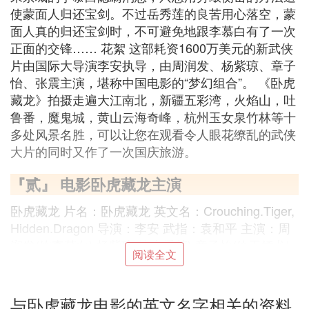
使蒙面人归还宝剑。不过岳秀莲的良苦用心落空，蒙
面人真的归还宝剑时，不可避免地跟李慕白有了一次
正面的交锋…… 花絮 这部耗资1600万美元的新武侠
片由国际大导演李安执导，由周润发、杨紫琼、章子
怡、张震主演，堪称中国电影的“梦幻组合”。 《卧虎
藏龙》拍摄走遍大江南北，新疆五彩湾，火焰山，吐
鲁番，魔鬼城，黄山云海奇峰，杭州玉女泉竹林等十
多处风景名胜，可以让您在观看令人眼花缭乱的武侠
大片的同时又作了一次国庆旅游。
『贰』 电影卧虎藏龙主演
卧虎藏龙 片名：卧虎藏龙 英文名：Crouching.Tiger,
Hidden.Dragon 导演：李安 武指：袁和平 主演：周
润发(饰李慕白) 杨紫琼(饰俞秀莲) 章子怡(饰玉娇龙)
阅读全文
张 震(饰罗小虎) 类型：动作 片长：120分钟 拍摄：
安乐影片有限公司 纵横国际影视股份有限公司 中国
电影合作制片公司 北京华亿业亚影视文化有限责任
与卧虎藏龙电影的英文名字相关的资料