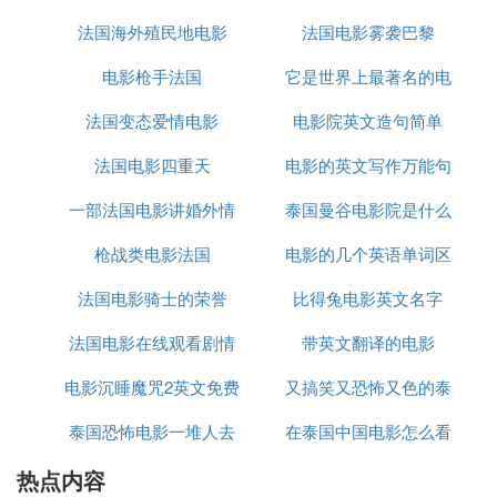
2.hide 英[haɪd] 美[haɪd]
v. 藏; 隐蔽; 躲避; 隐匿; 遮住; 遮挡;
法国海外殖民地电影
的家乡英语
法国电影雾袭巴黎
的英文电影
n. (观看野生动物的) 隐蔽处，藏身处; (尤指买卖或用
电影枪手法国
它是世界上最著名的电
作皮革的) 皮，毛皮; (困境中的) 生命，人身安全;
[例句]He hid the bicycle in the hawthorn hedge
法国变态爱情电影
电影院英文造句简单
影奖项之一的英文
他把自行车藏在山楂树篱中。
过去分词是动词的一种非谓语形式，也叫非限定性动
法国电影四重天
电影的英文写作万能句
词，及物动词的过去分词做表语，与句子的主语是被
一部法国电影讲婚外情
泰国曼谷电影院是什么
动关系，表示主语的状态；作定语时，与被修饰的名
词也是被动关系。所以，藏龙的藏用的是hide的过去
枪战类电影法国
电影的几个英语单词区
字幕
分词hidden。
法国电影骑士的荣誉
比得兔电影英文名字
分
『肆』 为什么电影<<卧虎藏龙>>的英文名
法国电影在线观看剧情
带英文翻译的电影
叫crouching tiger,hidden dragon而不叫hi
电影沉睡魔咒2英文免费
又搞笑又恐怖又色的泰
dden dr
泰国恐怖电影一堆人去
播放
在泰国中国电影怎么看
国电影
是想问为什么不叫hidden dragon，crouching tiger
吗？
热点内容
一个小镇打工