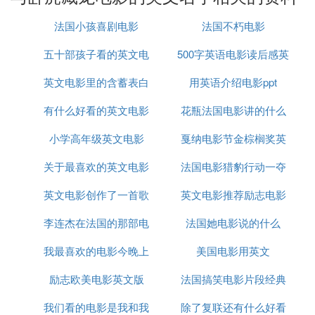
公司 上映日期：2000 IMDB评分：8.3/10 (42,507 vo
tes) 参考资料：http://ke..com/view/27115.htm
法国小孩喜剧电影
法国不朽电影
『叁』 请问：电影《卧虎藏龙》的英文译
五十部孩子看的英文电
500字英语电影读后感英
名
什么
英文电影里的含蓄表白
影
用英语介绍电影ppt
文作文
Crouching tiger,Hidden Dragon
有什么好看的英文电影
台词
花瓶法国电影讲的什么
1.crouch 英[kraʊtʃ] 美[kraʊtʃ]
小学高年级英文电影
动画
戛纳电影节金棕榈奖英
故事
v. 蹲; 蹲下; 蹲伏;
关于最喜欢的英文电影
法国电影猎豹行动一夺
文
n. 蹲着的姿势;
[例句]We were crouching in the bushes
英文电影创作了一首歌
海报
英文电影推荐励志电影
命蜂巢
我们蹲在树丛里。
李连杰在法国的那部电
法国她电影说的什么
喜剧
现在分词具有双重性，一面具有动词的特征，可以有
自己的宾语和状语；另一面具有形容词和副词的特
我最喜欢的电影今晚上
影
美国电影用英文
征，可以充当表语，定语，状语，补足语，可以表示
主动或正在进行的动作，是非谓语动词的一种。所
励志欧美电影英文版
映英文翻译
法国搞笑电影片段经典
以，卧虎的卧用的是crouch的现在分词crouching。
我们看的电影是我和我
除了复联还有什么好看