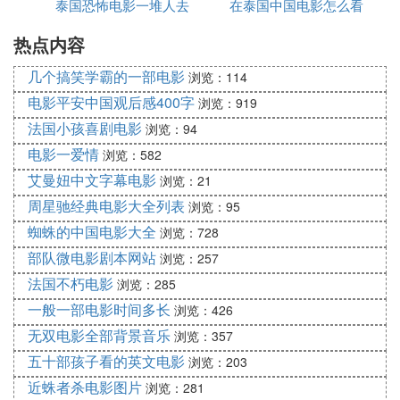
泰国恐怖电影一堆人去
播放
在泰国中国电影怎么看
国电影
不断努力。
热点内容
一个小镇打工
告诉人们即使漫漫长夜之中煎熬绝望，但是黎明是真
实存在的 。你不知道在你身边将会发生什么，你不
几个搞笑学霸的一部电影
浏览：114
知道你的过去和将来，但是你选择了什么，你将会成
电影平安中国观后感400字
浏览：919
为什么，也可以说你的选择也是你的归宿。也许生活
法国小孩喜剧电影
浏览：94
磨灭了你的斗志，但是请不要放弃，生活有很多选
电影一爱情
择，而希望也一直在。
浏览：582
艾曼妞中文字幕电影
浏览：21
主人公安迪有才华并且积极乐观，在监狱中把知识分
周星驰经典电影大全列表
浏览：95
享给大家，不放弃任何一个机会，并为之不断努力，
即使希望渺茫甚至没有。 他是说在肖申克最不缺的
蜘蛛的中国电影大全
浏览：728
就是时间。 做有意义的事和自由对他们来说都是一
部队微电影剧本网站
浏览：257
种非常遥不可及的梦，在监狱中救赎自己，最后被改
法国不朽电影
浏览：285
造离不开那个地方。
一般一部电影时间多长
浏览：426
安迪和那个高墙内所有损害与被损害，侮辱与被侮辱
无双电影全部背景音乐
浏览：357
的群体们，都得到了救赎。包括那个臭名昭著的监狱
五十部孩子看的英文电影
浏览：203
长，也以伏罪的方式完成了救赎。
近蛛者杀电影图片
浏览：281