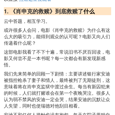
1. 《肖申克的救赎》到底救赎了
什么
云中答题，相互学习。
或许很多人会问，电影《肖申克的救赎》为什么有这
么大的吸引力，能得到观众的认可呢？电影又向人们
传递着什么呢？
这部电影我看了不下十遍，常说旧书不厌百回读，电
影又何尝不是一本书呢？每一次都会有新发现新感
悟。
我们先来简单的回顾一下剧情：主要讲述银行家安迪
被指控枪杀了妻子和情人，最终被判了无期徒刑，这
意味着将在肖申克监狱中渡过余生。每当有新囚犯来
的时候，人们就打赌谁会在第一个夜晚哭泣。很多人
认为弱不禁风的安迪一定会哭，结果安迪的沉默让众
人失望，同时也使瑞德对他刮目相看。
安迪不和任何人接触也没有抱怨，每天在院子里独自