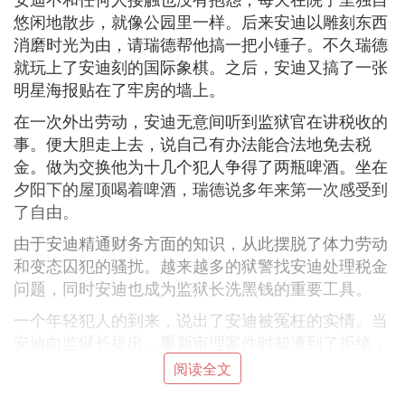
悠闲地散步，就像公园里一样。后来安迪以雕刻东西
消磨时光为由，请瑞德帮他搞一把小锤子。不久瑞德
就玩上了安迪刻的国际象棋。之后，安迪又搞了一张
明星海报贴在了牢房的墙上。
在一次外出劳动，安迪无意间听到监狱官在讲税收的
事。便大胆走上去，说自己有办法能合法地免去税
金。做为交换他为十几个犯人争得了两瓶啤酒。坐在
夕阳下的屋顶喝着啤酒，瑞德说多年来第一次感受到
了自由。
由于安迪精通财务方面的知识，从此摆脱了体力劳动
和变态囚犯的骚扰。越来越多的狱警找安迪处理税金
问题，同时安迪也成为监狱长洗黑钱的重要工具。
一个年轻犯人的到来，说出了安迪被冤枉的实情。当
安迪向监狱长提出，重新审理案件时却遭到了拒绝，
并受到了禁闭两个月的严重惩罚。而为了防止安迪获
阅读全文
释，监狱长设计害死了知情人。