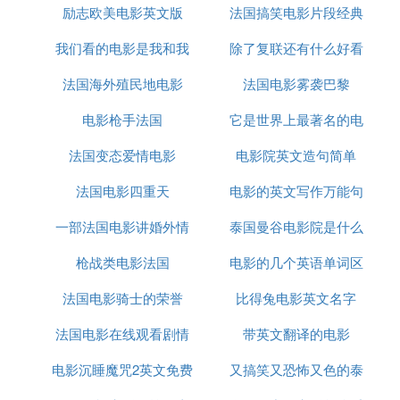
励志欧美电影英文版
映英文翻译
法国搞笑电影片段经典
的分量与可贵。当安迪用自己的勇气与能力，为大家
换来啤酒与休息时，尽管那么短暂，却也是人们不敢
我们看的电影是我和我
除了复联还有什么好看
想象的奢望。那一刻的自由享受，仿佛拥抱了世界。
法国海外殖民地电影
的家乡英语
法国电影雾袭巴黎
的英文电影
安迪对生活的遭遇一直都没有绝望，也没有像其他人
那样抱怨或者沉沦。每一天都怀揣些希望，并付诸自
电影枪手法国
它是世界上最著名的电
己的努力与行动。也正是这份生生不息的希望，成了
法国变态爱情电影
电影院英文造句简单
影奖项之一的英文
面对苦难与不幸的动力。
法国电影四重天
电影的英文写作万能句
你的救赎是什么呢？
大家好，我是 @云中之笔
一部法国电影讲婚外情
泰国曼谷电影院是什么
《肖申克的救赎》救赎了主人公安迪自己和监狱中的
枪战类电影法国
电影的几个英语单词区
字幕
伙伴，我命由我不由天，即使遭受那么大的困难，如
法国电影骑士的荣誉
比得兔电影英文名字
分
此艰难以及常人无法想象的困境，但是因为有希望
在，所以不会放弃。在绝境之中坚守着希望，希望的
法国电影在线观看剧情
带英文翻译的电影
意义在于超越眼前困难的阻隔，在眼前看不到转机的
时候依旧相信在远方的美好。不向命运屈服和低头，
电影沉睡魔咒2英文免费
又搞笑又恐怖又色的泰
即使路遥马亡，甚至希望渺茫，但是只要坚守并为之