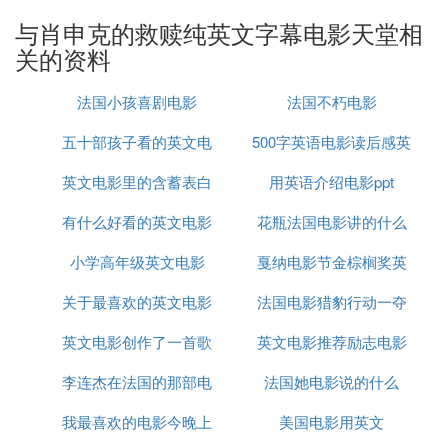
残酷的现实安迪变得消沉，有一天他突然对瑞德说：
与肖申克的救赎纯英文字幕电影天堂相
如果有一天你获得释放，一定要到某个地方替我完成
关的资料
一个心愿。那是他和妻子约会的地方，把那里一棵大
橡树下的一个盒子挖出来。到时你就知道干什么了。
法国小孩喜剧电影
法国不朽电影
当天夜里风雨交加雷声大作，安迪从肮脏的下水道越
狱成功。
五十部孩子看的英文电
500字英语电影读后感英
二十年来，安迪每天都用那把小锤挖洞，然后用海报
英文电影里的含蓄表白
影
用英语介绍电影ppt
文作文
将洞口遮住。出狱后领走了监狱长存的黑钱，并告发
有什么好看的英文电影
台词
花瓶法国电影讲的什么
可贪污受贿的真相。后来瑞德也获得了释放，他在与
安迪约定的橡树下找到了一个铁盒，里面有一些现金
小学高年级英文电影
动画
戛纳电影节金棕榈奖英
故事
和一封安迪的手写信，最后在蔚蓝色的太平洋海滨重
逢。
关于最喜欢的英文电影
法国电影猎豹行动一夺
文
电影《勇敢的心》，主人公被处绞刑时用尽生命最后
英文电影创作了一首歌
海报
英文电影推荐励志电影
命蜂巢
而这两个字，也正
的力气喊出了两个字——自由。
李连杰在法国的那部电
法国她电影说的什么
喜剧
是电影《肖申克的救赎》向人们传递的东西，除了自
由还有人永远不该放弃的希望。
我最喜欢的电影今晚上
影
美国电影用英文
有时候我们没有置身在特定的环境下，很难理解自由