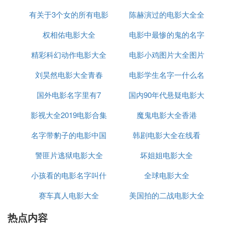
奋斗。
有关于3个女的所有电影
陈赫演过的电影大全全
字2020
权相佑电影大全
名字大全
电影中最惨的鬼的名字
部
此外，这些插曲中还有一些歌曲具有深刻的历史背景
和社会意义。比如《渔光曲》这首歌曲，反映了当时
精彩科幻动作电影大全
电影小鸡图片大全图片
渔民生活的苦难和挣扎，呼吁社会关注底层人民的生
活。而《毕业歌》则以其激励人心的歌词和旋律，鼓
刘昊然电影大全青春
大全图片大全图片大全
电影学生名字一什么名
励青年学生为国家和民族的未来而奋斗。
国外电影名字里有7
国内90年代悬疑电影大
字
总之，这些经典老电影插曲不仅是中国电影史上的珍
影视大全2019电影合集
魔鬼电影大全香港
全
贵遗产，也是中华民族文化的重要组成部分。它们以
名字带豹子的电影中国
韩剧电影大全在线看
其优美的旋律、深情的歌词和深刻的历史背景，深深
地打动了人们的心灵，成为了永恒的经典。
警匪片逃狱电影大全
动作片
坏姐姐电影大全
『贰』 老电影歌曲联奏中共多少首歌
小孩看的电影名字叫什
全球电影大全
题主您有具体的电影
名字
吗？如果只是老电影还是挺
赛车真人电影大全
么
美国拍的二战电影大全
多的，以下这些老电影中有好多。
热点内容