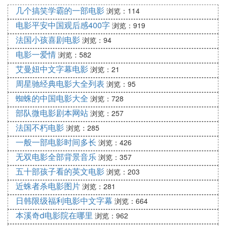
1、《红色娘子军》
几个搞笑学霸的一部电影
浏览：114
电影平安中国观后感400字
浏览：919
2、《闪闪的红星》
法国小孩喜剧电影
浏览：94
电影一爱情
3、《冰山上的来客》
浏览：582
艾曼妞中文字幕电影
浏览：21
4、《刘三姐》
周星驰经典电影大全列表
浏览：95
蜘蛛的中国电影大全
浏览：728
5、电影《上甘岭》
部队微电影剧本网站
浏览：257
法国不朽电影
浏览：285
6、《五朵金花》
一般一部电影时间多长
浏览：426
7、《小花》
无双电影全部背景音乐
浏览：357
五十部孩子看的英文电影
浏览：203
8、《永不消逝的电波》
近蛛者杀电影图片
浏览：281
日韩限级福利电影中文字幕
浏览：664
9、《铁道游击队》
本溪奇d电影院在哪里
浏览：962