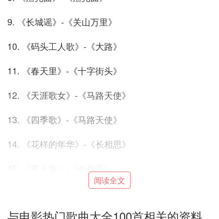
9. 《长城谣》-《关山万里》
10. 《码头工人歌》-《大路》
11. 《春天里》-《十字街头》
12. 《天涯歌女》-《马路天使》
13. 《四季歌》-《马路天使》
14. 《花样的年华》-《长相思》
15. 《夜上海》-《长相思》
阅读全文
16. 《天涯何处是吾家》-《天涯歌女》
与电影热门歌曲大全100首相关的资料
17. 《卖报歌》-《风云儿女》