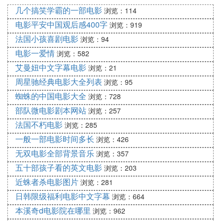
到”，让我们不断穿梭于“现在”与“过去”之间。
几个搞笑学霸的一部电影
浏览：114
[编辑本段]1.基本信息
电影平安中国观后感400字
浏览：919
更多
中文
片名 1900海上钢琴师 声光伴我飞 一九零零
法国小孩喜剧电影
浏览：94
的传奇
电影一爱情
更多外文片名 The Legend of the Pianist on the Oce
浏览：582
an .....(USA) The Legend of 1900
艾曼妞中文字幕电影
浏览：21
影片类型 奇幻 / 剧情 /
音乐
周星驰经典电影大全列表
浏览：95
片长 160分钟/
法国
：120分钟
蜘蛛的中国电影大全
浏览：728
国家/地区 意大利
部队微电影剧本网站
浏览：257
对白语言 英语 法语
法国不朽电影
浏览：285
色彩 彩色 混音杜比数码环绕声
一般一部电影时间多长
浏览：426
评级 Rated R for language.
级别 Singapore:PG Argentina:Atp Portugal:M/12 Au
无双电影全部背景音乐
浏览：357
stralia:M UK:15 Finland:S France:U USA:R Italy:T G
五十部孩子看的英文电影
浏览：203
ermany:6 Netherlands:AL Hong Kong:IIA Switzerlan
近蛛者杀电影图片
浏览：281
d:7
日韩限级福利电影中文字幕
浏览：664
制作成本 9000000 (estimated)
本溪奇d电影院在哪里
浏览：962
版权所有 Mesa, 1999 (on print)