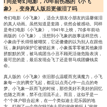
Ⅰ 同是奇幻电影，70年前伤感的《小飞
象》，变身真人版后更催泪了吗
奇幻电影《小飞象》，适合大朋友小朋友的温馨催泪
的真人动画。虽然知道是套路，依然会被感动。同样
是奇幻电影《小飞象》，1941年上映，70多年前动
画版的《小飞象》，没想到小飞象的故事这样悲伤，
小象由于长得怪被嘲笑，它还傻傻的以为别人在跟他
玩，象妈妈保护它被锁起来，小象孤零零被其他象排
挤默默的哭，被马戏团当小丑不顾死活做危险表演，
最可悲的是，最后发现会飞了还是替马戏团赚钱卖
命。
真人版的《小飞象》依旧那么温暖而充满魔力，小飞
象每一次的腾空飞起，都足以点亮心中一点点的奇
梦。小飞象一跃而飞的时候，那些美好不美好的回忆
也随之而来，禁不住泪流不止。而且，这似乎是一
个“个体户联合起来，在一个类似迪士尼乐园的地
方，打倒了一个华尔特?迪士尼似的收购狂人”的故