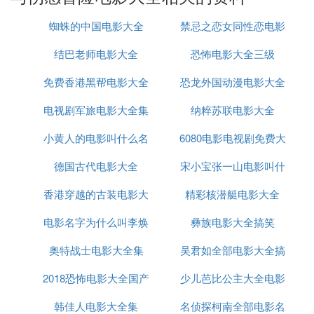
<海上钢琴师>海上钢琴师目录[隐藏]
蜘蛛的中国电影大全
禁忌之恋女同性恋电影
结巴老师电影大全
恐怖电影大全三级
大全
【电影《海上钢琴师》】
1.基本信息
免费香港黑帮电影大全
恐龙外国动漫电影大全
2.剧情
3.影片解析
电视剧军旅电影大全集
纳粹苏联电影大全
4.演职员表
小黄人的电影叫什么名
6080电影电视剧免费大
5.制作发行
6.精彩台词
德国古代电影大全
字卑
宋小宝张一山电影叫什
全下载
7.精彩花絮
香港穿越的古装电影大
精彩核潜艇电影大全
么名字
8.配乐曲目
【图书《海上钢琴师》】
电影名字为什么叫李焕
全集
彝族电影大全搞笑
1.作品简介
2.作者简介
奥特战士电影大全集
英
吴君如全部电影大全搞
3.获奖情况 【电影《海上钢琴师》】
2018恐怖电影大全国产
少儿芭比公主大全电影
笑
1.基本信息
2.剧情
韩佳人电影大全集
名侦探柯南全部电影名