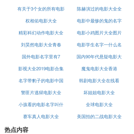
3.影片解析
有关于3个女的所有电影
陈赫演过的电影大全全
字2020
4.演职员表
5.制作发行
权相佑电影大全
名字大全
电影中最惨的鬼的名字
部
6.精彩台词
7.精彩花絮
精彩科幻动作电影大全
电影小鸡图片大全图片
8.配乐曲目【图书《海上钢琴师》】1.作品简介2.作
刘昊然电影大全青春
大全图片大全图片大全
电影学生名字一什么名
者简介3.获奖情况
国外电影名字里有7
国内90年代悬疑电影大
字
[编辑本段]【电影《海上钢琴师》】
影视大全2019电影合集
魔鬼电影大全香港
全
原片名 La Laggenda del pianista sull ' oceano（意大
利文）
名字带豹子的电影中国
韩剧电影大全在线看
系列简介
警匪片逃狱电影大全
动作片
坏姐姐电影大全
意大利
导演
托纳托雷的三部作品——《天堂
电影院
》
小孩看的电影名字叫什
全球电影大全
（又译星光伴我心），《海上钢琴师》（又译声光伴
我飞），《西西里的美丽传说》（又译真爱伴我
赛车真人电影大全
么
美国拍的二战电影大全
行），我们可以将它们定义为“时空三部曲”或者是“寻
热点内容
找三部曲”。导演运用了一种相同的叙事结构——“回