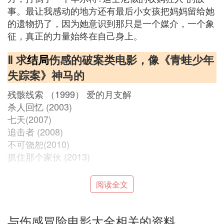
事。最让我感动的地方还有最后小女孩把妈妈留给她
的遗物扔了，因为她意识到那只是一个媒介，一个象
征，真正的力量始终在自己身上。
Ⅱ 求
结局
伤感的破案类电影，像《青蛙少年
失踪案》神马的
残骸线索 （1999） 爱的月支解
杀人回忆 (2003)
七天(2007)
追击者 (2008)
不可饶恕(2010)
抓住那个家伙 (2013)
素媛 (2013)
阅读全文
Ⅲ 找一些伤感的电影 有种说不来的感觉 让
与伤感冒险电影大全相关的资料
人有点想哭的电影