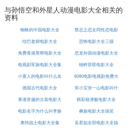
2、《魔神城内的睡美人》，上映时间1987.07.18。
与孙悟空和外星人动漫电影大全相关的
主要讲述的是孙悟空、克林在龟仙人那学艺期间发生
资料
的各种奇葩的故事。
3、《摩诃不可思议大冒险》，于1987年7月18日公
蜘蛛的中国电影大全
禁忌之恋女同性恋电影
映。
结巴老师电影大全
恐怖电影大全三级
大全
讲述的是龟仙人带悟空和克林去参加米饭国武术大
免费香港黑帮电影大全
恐龙外国动漫电影大全
会，遭遇鹤仙人、桃白白、天津饭等人并与之战斗的
故事。
电视剧军旅电影大全集
纳粹苏联电影大全
4、《把悟饭还给我》，上映时间1989.07.15。
小黄人的电影叫什么名
6080电影电视剧免费大
这个剧场版故事发生在《七龙珠Z》之前。讲述的是
德国古代电影大全
字卑
宋小宝张一山电影叫什
全下载
孙悟空、比克等人与当年和现任神竞争神位的失败者
的儿子卡利克二世之间的战斗。之后就进入《七龙珠
香港穿越的古装电影大
精彩核潜艇电影大全
么名字
Z》的故事线。
电影名字为什么叫李焕
全集
彝族电影大全搞笑
5、《史上最强者》。
奥特战士电影大全集
英
吴君如全部电影大全搞
这一部人造人的启蒙篇，讲述的是克勤博士用龙珠的