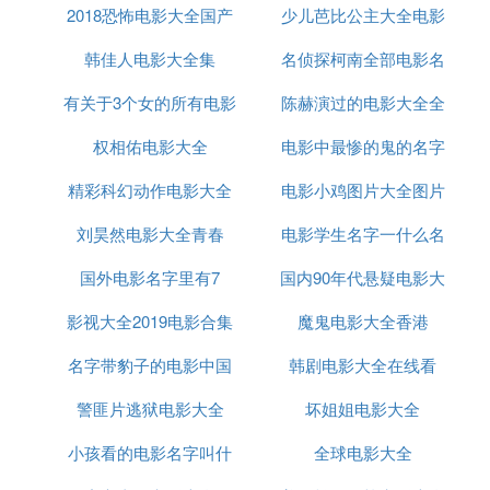
力量复活了威洛博士，并将他的大脑植入了机器人，
2018恐怖电影大全国产
少儿芭比公主大全电影
笑
战力强横，甚至能压制孙悟空。
韩佳人电影大全集
名侦探柯南全部电影名
6、《地球超决战》。
有关于3个女的所有电影
陈赫演过的电影大全全
字2020
幸存的赛亚人之一达列斯来地球种了神精树，并于孙
悟空他们战斗的故事。
权相佑电影大全
名字大全
电影中最惨的鬼的名字
部
7、《超级赛亚人孙悟空》。
精彩科幻动作电影大全
电影小鸡图片大全图片
孙悟空对战超级娜美克星人史拉古，并首次进入超赛
刘昊然电影大全青春
大全图片大全图片大全
电影学生名字一什么名
拟态状态（头发暗红），为其变身超赛奠定了基础。
8、《最强对最强》。
国外电影名字里有7
国内90年代悬疑电影大
字
9、《100亿能量战士》。
影视大全2019电影合集
魔鬼电影大全香港
全
10、《极限之战！三大超级赛亚人》。
名字带豹子的电影中国
韩剧电影大全在线看
11、《燃烧吧！热战、烈战、超激战2》。
警匪片逃狱电影大全
动作片
坏姐姐电影大全
12、《银河面临危机,身手不凡的高手》。
小孩看的电影名字叫什
全球电影大全
13、《两人面临危机，超战士难以入眠》。