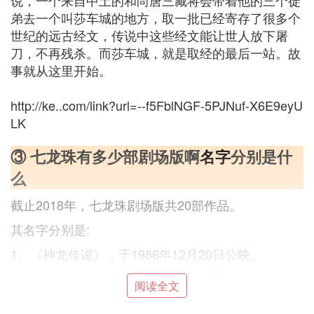
说，一个来自中土的和尚唐三藏将会带着他的三个徒
弟去一个叫莎车城的地方，取一批已经寄存了很多个
世纪的远古经文，传说中这些经文能让世人放下屠
刀，不再残杀。而莎车城，就是取经的最后一站。故
事就从这里开始。
http://ke..com/link?url=--f5FblNGF-5PJNuf-X6E9eyU
LK
③ 七龙珠有多少部剧场版啊
名字
分别是什
么
截止2018年，七龙珠剧场版共20部作品。
其名字分别是:
1、《神龙传说》，于1986年12月20日公映。
这是第
一部
剧场版，讲述的是布尔玛因寻找龙珠而结
阅读全文
识孙悟空以及后续的冒险故事。