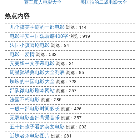
赛车真人电影大全
么
美国拍的二战电影大全
14、《击倒超战士！胜利是属于我的》。
热点内容
15、《复活！悟空和贝吉塔的超融合》。
几个搞笑学霸的一部电影
16、《龙拳爆发，舍我其谁》。
浏览：114
电影平安中国观后感400字
浏览：919
解答了特兰克斯（未来）是唯一一个用武器的赛亚人
法国小孩喜剧电影
浏览：94
的由来。
电影一爱情
浏览：582
17、《迈向最强之道》。
艾曼妞中文字幕电影
浏览：21
18、《神与神》。
周星驰经典电影大全列表
浏览：95
19、《龙珠Z：复活的F》，第18、19部剧场版也就
蜘蛛的中国电影大全
浏览：728
是《龙珠超》的开篇。
部队微电影剧本网站
浏览：257
20、《龙珠超布罗利》，这部剧场版将于2018年12
法国不朽电影
浏览：285
月14日上映，在这部剧场版中布罗利再次复活。
一般一部电影时间多长
浏览：426
无双电影全部背景音乐
浏览：357
(3)孙悟空和外星人动漫
电影大全
扩展阅读:
五十部孩子看的英文电影
浏览：203
除剧场版之外还有一些非常优秀的同人篇，比如最出
近蛛者杀电影图片
浏览：281
名的《龙珠GT》。这部作品的故事大纲非鸟山明本