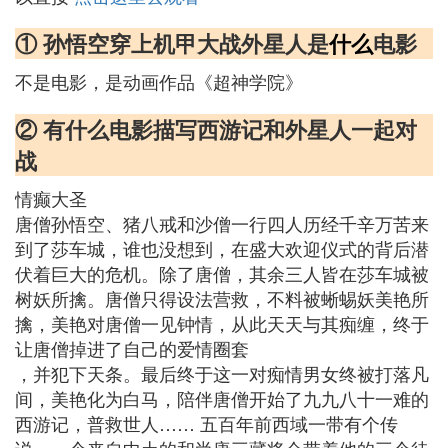
① 孙悟空穿上机甲大战外星人是
什么
电影
不是电影，是动画作品《超神学院》
② 有什么电影描写西游记和外星人一起对
战
情癫大圣
唐僧孙悟空、猪八戒和沙僧一行四人历经千辛万苦来
到了莎车城，谁也没想到，在盛大欢迎仪式的背后潜
伏着巨大的危机。除了唐僧，其余三人皆在莎车城被
树妖所擒。唐僧只得设法营救，不料被蜥蜴妖美艳所
擒，美艳对唐僧一见钟情，从此天天与其痴缠，终于
让唐僧掉进了自己的爱情圈套
，并犯下天条。最后终于这一对痴情男女终被打落凡
间，美艳化为白马，陪伴唐僧开始了九九八十一难的
西游记，普救世人…… 五百年前西域一带有个传