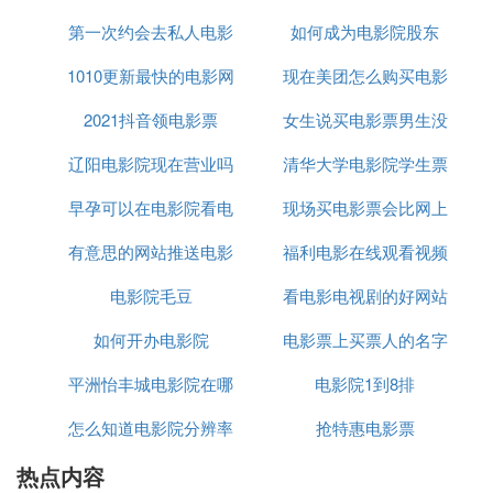
我们应该有反应。建议不要裸体，采取坐姿或局部关
键刺激。然而，对于许多夫妇来说，在一分钟内从一
第一次约会去私人电影
违法吗
如何成为电影院股东
个淫荡的婴儿荡妇转变为一种绝对令人兴奋的体验。
1010更新最快的电影网
院合适吗
现在美团怎么购买电影
3、厨房
直接把对方当作美味的对象，前提是厨房里有一张像
2021抖音领电影票
站
女生说买电影票男生没
院的零食了
样的桌子，不会在剧烈的动作中翻过胡椒瓶，但也要
辽阳电影院现在营业吗
清华大学电影院学生票
拒绝
小心那些大大小小的菜刀掉下来。如果你知道如何使
用一些调味料，你也可以增加性的味道。例如，在乳
早孕可以在电影院看电
现场买电影票会比网上
多少钱
头上洒一些糖粉，倒一些奶酪或蜂蜜，涂上橄榄油，
绝对湿润。
有意思的网站推送电影
影吗
福利电影在线观看视频
便宜吗
4、阳台
电影院毛豆
看电影电视剧的好网站
网站大全
其实阳台的冒险指数比餐厅餐桌小，比剧院最后一排
低。半夜，以万家灯光为背景，爱情就够浪漫了！
如何开办电影院
电影票上买票人的名字
快播
5、汽车
平洲怡丰城电影院在哪
电影院1到8排
吗
车震让很多情侣和情侣重获性激情。车震给我们带来
了更多的新鲜感，但是车震的时候最好把车停在人烟
怎么知道电影院分辨率
里
抢特惠电影票
稀少的地方或者车库的角落，以免来来往往的人影响
你集中精力做爱。如果你是一个不太安全的人，最好
热点内容