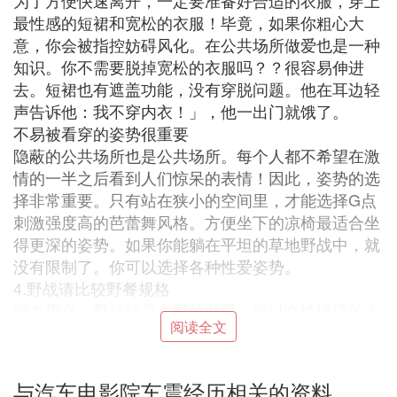
为了方便快速离开，一定要准备好合适的衣服，穿上
最性感的短裙和宽松的衣服！毕竟，如果你粗心大
意，你会被指控妨碍风化。在公共场所做爱也是一种
知识。你不需要脱掉宽松的衣服吗？？很容易伸进
去。短裙也有遮盖功能，没有穿脱问题。他在耳边轻
声告诉他：我不穿内衣！」，他一出门就饿了。
不易被看穿的姿势很重要
隐蔽的公共场所也是公共场所。每个人都不希望在激
情的一半之后看到人们惊呆的表情！因此，姿势的选
择非常重要。只有站在狭小的空间里，才能选择G点
刺激强度高的芭蕾舞风格。方便坐下的凉椅最适合坐
得更深的姿势。如果你能躺在平坦的草地野战中，就
没有限制了。你可以选择各种性爱姿势。
4.野战请比较野餐规格
顾名思义，野战就是在野外做爱，所以女性讨厌的土
阅读全文
壤、蚂蚁、苍蝇等自然动植物会时不时来迎接你，根
据野餐规格准备地垫！不仅过程会更舒适，事后也不
用担心会很尴尬。
与汽车电影院车震经历相关的资料