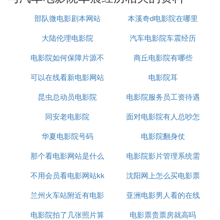
5.带上清洁用品
户外性环境并不像家里或酒店那样干净整洁。即使你
部队微电影剧本网站
本溪奇d电影院在哪里
们俩都很健康，也很难保证你们爱的地方不会有其他
肮脏的东西。更重要的是，你需要在离开前迅速清理
大陆伦理电影院
汽车电影院车震经历
自己和环境。所以至少记得带上卫生纸、湿纸巾、一
电影院如何保障片源不
商丘电影院有哪些
瓶水和塑料袋。
快乐的野战需要建立在良好的心理和身体准备下。当
可以在线看新电影网站
泄露
电影院耳
然，前提是不影响（或吓坏）其他人。最后，祝你户
昆虫总动员电影院
电影院服务员工资待遇
外野餐愉快！
有哪些刺激性的地方？
同安老电影院
面对电影院有人总吵怎
1、浴室
浴室里的鱼水之欢是水中最容易实现的许多性高难度
华夏电影院号码
电影院翻身仗
么办
姿势。注意不要把水放得太热，以免因充血和肿胀而
那个看电影网站是什么
电影院影片管理系统需
伤害重要部位。
2、客厅
不用会员看电影网站kk
原因
沈阳网上怎么买电影票
求分析
在客厅做爱，最怕孩子或家人突然回来，或者朋友来
兰州火车站附近有电影
亚洲电影男人看的在线
拜访，推销员来。.....他们似乎在捡起这个时刻。因
此，我们应该提前做好准备。当我们听到门铃响时，
电影院拍了几张照片算
院吗
电影票贵票房就高吗
小网站