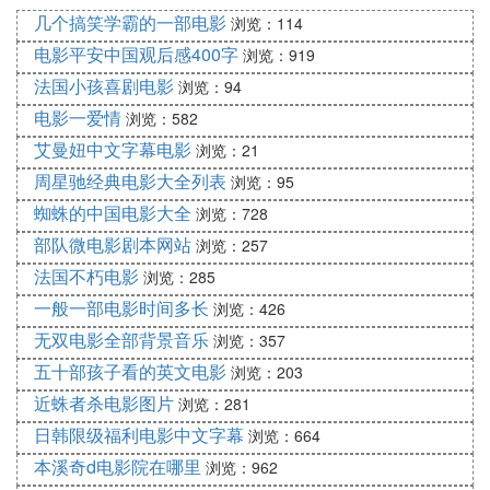
不要把车停在离公路近的地方，否则车会让你很不
几个搞笑学霸的一部电影
浏览：114
安。
电影平安中国观后感400字
浏览：919
6、野外
法国小孩喜剧电影
在人烟稀少的野外，几乎要被发现的刺激，以及以天
浏览：94
为被的平静，怎么能不叫淑女花容失色呢？野战时要
电影一爱情
浏览：582
多准备衣服，或者以野餐的形式进行，否则一旦有人
艾曼妞中文字幕电影
浏览：21
接近，你连什么都没有。
周星驰经典电影大全列表
浏览：95
7.无摄像头电梯
蜘蛛的中国电影大全
浏览：728
电梯之所以被选为场景对象，是因为它具有隐私和开
部队微电影剧本网站
浏览：257
放的双重性质，这也是女士们兴奋的动力。在电梯里
法国不朽电影
做爱时，你必须选择没有摄像头的。
浏览：285
8、游泳池
一般一部电影时间多长
浏览：426
游泳池是用来游泳的，但为什么你不能在里面做爱
无双电影全部背景音乐
浏览：357
呢？但我不能想。一想到这一点，女士们就开始脸
五十部孩子看的英文电影
浏览：203
红，尽管她们想拒绝欢迎。
近蛛者杀电影图片
浏览：281
如果你真的有这样的机会，最好带几件衣服，以免别
日韩限级福利电影中文字幕
浏览：664
人突然闯入你，什么也不掩饰。做更多的事先准备，
本溪奇d电影院在哪里
浏览：962
比如前戏，不要因为缺乏条件而死于性爱；也使用更