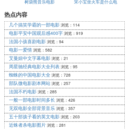
树袋熊音乐电影
宋小宝坐火车是什么电
导演：连枳勋
热点内容
影
编剧：黄文华 麦银美
监制：李建生 李建兴
几个搞笑学霸的一部电影
浏览：114
主演：符钰晶 黄光亮 叶晨 林嘉华 李健生 黄允材
电影平安中国观后感400字
浏览：919
姜皓文 程岚 马国静 萧玉燕 彭可欣 黄仲匡
法国小孩喜剧电影
浏览：94
许思敏 雷小明 马兆猛 何柏光
故事:钱玉荷(符钰晶饰)为失婚妇人,因好赌认识罗宝成
电影一爱情
浏览：582
(黄光亮饰)。成瞒妻子钟惠娟(叶晨饰),与荷同 居。荷
艾曼妞中文字幕电影
浏览：21
更不停用钱为成偿还赌债,并入股成之烧腊店。及后
周星驰经典电影大全列表
浏览：95
娟发现成之间关系,二人并育有一女,娟为之 震怒。后
蜘蛛的中国电影大全
浏览：728
荷以为娟吞没了成之物业，与娟起冲突，争执中将娟
部队微电影剧本网站
浏览：257
勒死，为灭迹又将尸体焚烧。警方几经辛苦终侦破此
法国不朽电影
浏览：285
案，将钱玉荷绳之以法。
一般一部电影时间多长
浏览：426
Ⅵ 在香港的一个院子里全是偷渡的女人，
无双电影全部背景音乐
浏览：357
被逼卖淫，最后一个女的被抓，只是看了一
五十部孩子看的英文电影
浏览：203
下自己的孩子，这部电影叫什
近蛛者杀电影图片
浏览：281