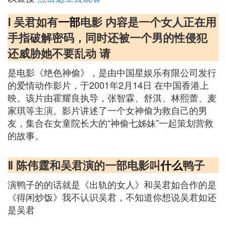
Ⅰ 吴君如有
一部
电影 内容是一个女人正在用
手指破解密码，同时还被一个男的性侵犯
还威胁她不要乱动 请
是电影《绝色神偷》，是由中国星娱乐有限公司发行
的爱情动作影片，于2001年2月14日 在中国香港上
映。该片由霍耀良执导，张智霖、舒淇、林熙蕾、麦
家琪等主演。影片讲述了一个女神偷为救自己的男
友，集合在女童院长大的“神偷七姊妹”一起策划营救
的故事。
Ⅱ 陈伟霆和吴君演的一部电影叫
什么
鸭子
演鸭子的的话就是《出轨的女人》和吴君如合作的是
《得闲炒饭》我不认识吴君，不知道你想说吴君如还
是吴君