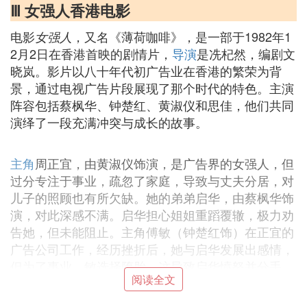
Ⅲ 女强人香港电影
电影
，又名《薄荷咖啡》，是一部于1982年1
女强人
2月2日在香港首映的剧情片，
导演
是冼杞然，编剧文
晓岚。影片以八十年代初广告业在香港的繁荣为背
景，通过电视广告片段展现了那个时代的特色。主演
阵容包括蔡枫华、钟楚红、黄淑仪和思佳，他们共同
演绎了一段充满冲突与成长的故事。
主角
周正宜，由黄淑仪饰演，是广告界的女强人，但
过分专注于事业，疏忽了家庭，导致与丈夫分居，对
儿子的照顾也有所欠缺。她的弟弟启华，由蔡枫华饰
演，对此深感不满。启华担心姐姐重蹈覆辙，极力劝
告她，但未能阻止。主角傅敏（钟楚红饰）在正宜的
广告公司工作，经历挫折后，她与启华发展出感情，
但为了事业，敏选择堕胎，这导致启华愤怒并分手。
阅读全文