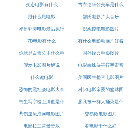
变态电影有什么
古衣达坐公交车是什么
么电影
叛丈夫。
甩什么甩电影
邵氏电影片头音乐
电影
《性.丈夫.情人》
赵均与娟娟是一对恩爱夫妻，而暗恋娟娟的浩明却以
邓超郭涛电影最后执行
倪妮惊艳电影图片
望远镜偷窥意淫.某夜，浩明潜入娟娟房中被赵均发
现，赵均在殴打中受伤导致性能力丧失，无法满足娟
7D电影有什么
死刑图片
有什么电影动画片好看
娟，遂决定赴美就医，娟娟再度与浩明相遇，当晚，
你就是白雪公主什么电
国外经典电影图片
的
两人积压已久的欲火便在庭院中释放开来，之後，两
人便沉浸在爱的欢乐中
假发电影图片解说
影
电影蜘蛛侠平行宇宙音
.
什么诡电影
美国医生整容电影图片
乐
好景不长，赵均从美国返回，欲重拾夫妻生活，浩明
不肯分手，司机小丁并以两人私情向娟娟勒索要钱，
恐怖的黑社会电影大全
科比电影亲爱的篮球图
甚至以作爱苟合为交易的筹码，人和财都要，一连串
悲剧接踵而至，一场爱与欲的纠葛，一步步走向毁灭
书生写字楼上滴血是什
图片大全
廖凡被一群人捅死是什
片
悲剧
悲伤逆流成河电影图片
么电影
交易微电影图片
么电影
Ⅳ 求一部90年代香港悬疑电影片名
电影拉三背景音乐
经典
看电影干什么好
雾水情狂靡女/人肉天妇罗（1993年）