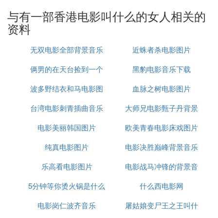
正宜在工作中遭遇廉政公署调查，生活陷入低谷，得
知前夫移民计划后，她企图挽回，却已为时过晚。平
与有一部香港电影叫什么的女人相关的
安夜，正宜在家中孤独地选择割腕自杀。此时，傅敏
资料
继续在广告界打拼，意外在教堂遇到启华的婚礼，内
心五味杂陈。
无双电影全部背景音乐
近蛛者杀电影图片
俩男的在天台捡到一个
黑豹电影音乐下载
波多野结衣和马电影图
内裤是什么电影
血脉之树电影图片
(3)有一部香港电影叫什么的女人扩展阅读
台湾电影刺青插曲音乐
片迅雷下载
大师兄电影甄子丹背景
女强人，是对专注事业并获得成就的女性的一种称
呼。传统社会，特别是东方社会，普遍存在着男尊女
电影美丽韩国图片
欧美青春电影床戏图片
音乐
卑，女性甚少可涉足政治或商业。但西方社会在20世
纯真电影图片
电影决胜巅峰背景音乐
纪开始，渐渐变得男女平等，女性接受教育，以至在
社会发展事业的机会不断增加，于是逐渐有杰出成就
乐高看电影图片
电影战马冲锋的背景音
的女性出现，巾帼不让须眉。
5分钟等你烫火锅是什么
什么西电影网
乐
Ⅳ 求一部香港电影
名字
，一妇人丈夫残
电影岗仁波齐音乐
电影
屠姑娘变尸王之王叫什
疾，后抵不住一个年轻小伙的不断追求而背