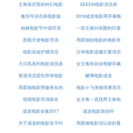
二十四桥明月夜，玉人何处教吹箫。
主角很厉害的科幻电影
SEEDS电影演员表
伤心桥下春波绿，曾是惊鸿照影来。
集结号演员表电影版
2019成龙电影周开幕晚
古木阴中系短篷，杖藜扶我过桥东。
朱雀桥边野草花，乌衣巷口夕阳斜。
柏林电影节中国导演
一部主角叫班图的印度
会
驿外断桥边，寂寞开无主。
你在桥上看风景，看风景的人在楼上看你
恶棍天使电影导演
周星驰拍电影的电影有
电影
对联
电影浴血护镖演员
日本电影追捕主要演员
哪些
缩千里为咫尺
联两地成一家
大汉风系列电影演员表
女主角和自动驾驶车辆
表
香港演员宣彤所有电影
赌博电影成龙
电影
水光遥接汉
虹气上凌虚
周星驰电影赞扬美女的
电影小飞侠彼得潘演员
上下影摇波底月
韩国电影导演除名
台词
女主角一直找男主角电
表
往来人渡镜中梯
成龙电影全集2017
成龙电影就动作
影
盘旋上下，通连左右，交叉东西南北；
关于成龙的电影名字叫
周星驰电影没以前好看
横贯长江，纵接黄河，瞩目红旗宜宾。（开津长江道