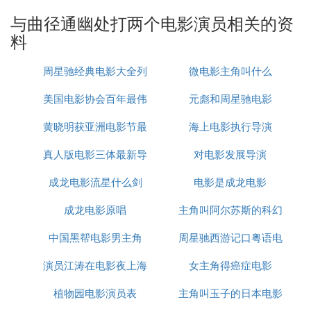
费开放的风穴寺，如今香火越来越旺。值得一提的
与曲径通幽处打两个电影演员相关的资
是，风穴寺更于荣获国家4A级旅游景区的称号
料
B. 收集一些有关桥的诗歌，对联，谜语，
周星驰经典电影大全列
微电影主角叫什么
俗语，谚语成语，故事与传说等
美国电影协会百年最伟
表
元彪和周星驰电影
有关桥的诗歌、对联、谜语、俗语、谚语、成语、新
词、故事、类型
黄晓明获亚洲电影节最
大男演员
海上电影执行导演
有关桥的诗歌
真人版电影三体最新导
佳男主角
对电影发展导演
一桥飞架南北，天堑变通途。 （毛泽东）
造舟为梁，不显其光。（《诗经 . 大雅 . 大明》）
成龙电影流星什么剑
演
电影是成龙电影
“溪上还珠太守家，小桥斜跨碧流沙。”（华镇）
成龙电影原唱
主角叫阿尔苏斯的科幻
桥西暮雨黑，篱外春江碧。
桥通小市家林近，山带平湖野寺连。
中国黑帮电影男主角
周星驰西游记口粤语电
电影
水底远山云似雪，桥边平岸草如烟。
金沙水拍云崖暖，大渡桥横铁索寒。
演员江涛在电影夜上海
女主角得癌症电影
影
枯藤老树昏鸦，小桥流水人家。
植物园电影演员表
里演什么
主角叫玉子的日本电影
鸡声茅店月，人迹板桥霜。