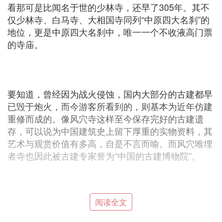
看那可是比闻名于世的少林寺，还早了305年。其不
仅少林寺、白马寺、大相国寺同列“中原四大名刹”的
地位，更是中原四大名刹中，唯一一个不收液高门票
的寺庙。
要知道，曾经因为战火侵蚀，国内大部分的古建都早
已毁于炮火，而今游客所看到的，则基本为近年仿建
重修而成的。像风穴寺这样至今保存完好的古建遗
存，可以说为中国建筑史上留下厚重的实物资料，其
艺术与观赏价值有多高，自是不言而喻。而风穴唯埋
者寺也因此被古建专家誉为“中国的古建博物院”。
阅读全文
但就是这样一座寺庙，直到2016年9月，寺庙取消30
元门票费用之后，游客、香客才慢慢多了起来。而免