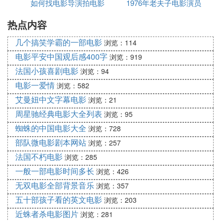
如何找电影导演拍电影
什么名字叫什么
1976年老夫子电影演员
立交桥）
热点内容
表
中化堪称首，铁索斜拉，坦途凌波，淞南沙北横大
道；
几个搞笑学霸的一部电影
浏览：114
世界亦数二，众智辉灿，科技结晶，浦东沪西并东
电影平安中国观后感400字
浏览：919
流。（上海南浦大桥）
法国小孩喜剧电影
浏览：94
桥的谚语：
电影一爱情
浏览：582
桥头上跑马——走投无路
艾曼妞中文字幕电影
浏览：21
桥是桥，路是路——一清二楚
周星驰经典电影大全列表
浏览：95
桥孔里插扁担——担当不起
蜘蛛的中国电影大全
浏览：728
桥的俗语
部队微电影剧本网站
浏览：257
船到桥头自然直
法国不朽电影
浏览：285
我走过的桥比你走过的路还多。
一般一部电影时间多长
浏览：426
桥归桥，路归路。
无双电影全部背景音乐
浏览：357
你走你的阳关道，我走我的独木桥。
五十部孩子看的英文电影
浏览：203
过河拆桥
近蛛者杀电影图片
多一个朋友多一条路，结一个仇人拆一座桥。
浏览：281