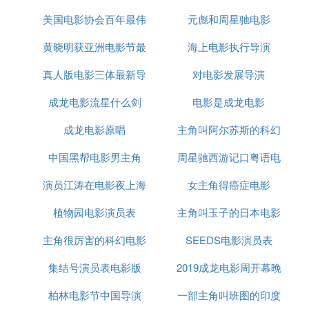
美国电影协会百年最伟
表
元彪和周星驰电影
黄晓明获亚洲电影节最
大男演员
海上电影执行导演
真人版电影三体最新导
佳男主角
对电影发展导演
成龙电影流星什么剑
演
电影是成龙电影
成龙电影原唱
主角叫阿尔苏斯的科幻
中国黑帮电影男主角
周星驰西游记口粤语电
电影
演员江涛在电影夜上海
女主角得癌症电影
影
植物园电影演员表
里演什么
主角叫玉子的日本电影
主角很厉害的科幻电影
SEEDS电影演员表
集结号演员表电影版
2019成龙电影周开幕晚
柏林电影节中国导演
一部主角叫班图的印度
会