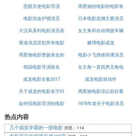
恶棍天使电影导演
周星驰拍电影的电影有
电影
电影浴血护镖演员
日本电影追捕主要演员
哪些
大汉风系列电影演员表
女主角和自动驾驶车辆
表
香港演员宣彤所有电影
赌博电影成龙
电影
周星驰电影赞扬美女的
电影小飞侠彼得潘演员
韩国电影导演除名
台词
女主角一直找男主角电
表
成龙电影全集2017
成龙电影就动作
影
关于成龙的电影名字叫
周星驰电影没以前好看
如何找电影导演拍电影
什么名字叫什么
1976年老夫子电影演员
热点内容
表
几个搞笑学霸的一部电影
浏览：114