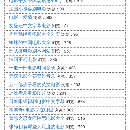
电影平安中国观后感400字
浏览：919
法国小孩喜剧电影
浏览：94
电影一爱情
浏览：582
艾曼妞中文字幕电影
浏览：21
周星驰经典电影大全列表
浏览：95
蜘蛛的中国电影大全
浏览：728
部队微电影剧本网站
浏览：257
法国不朽电影
浏览：285
一般一部电影时间多长
浏览：426
无双电影全部背景音乐
浏览：357
五十部孩子看的英文电影
浏览：203
近蛛者杀电影图片
浏览：281
日韩限级福利电影中文字幕
浏览：664
本溪奇d电影院在哪里
浏览：962
禁忌之恋女同性恋电影大全
浏览：515
张静初有哪些大尺度的电影
浏览：799