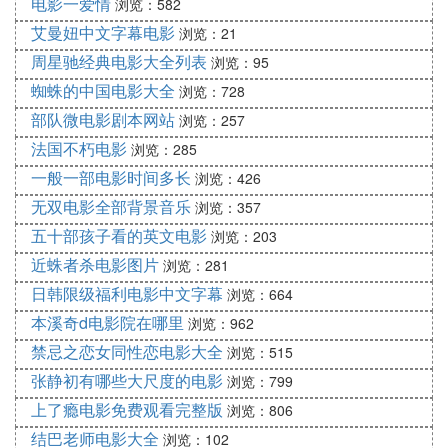
电影一爱情
浏览：582
艾曼妞中文字幕电影
浏览：21
周星驰经典电影大全列表
浏览：95
蜘蛛的中国电影大全
浏览：728
部队微电影剧本网站
浏览：257
法国不朽电影
浏览：285
一般一部电影时间多长
浏览：426
无双电影全部背景音乐
浏览：357
五十部孩子看的英文电影
浏览：203
近蛛者杀电影图片
浏览：281
日韩限级福利电影中文字幕
浏览：664
本溪奇d电影院在哪里
浏览：962
禁忌之恋女同性恋电影大全
浏览：515
张静初有哪些大尺度的电影
浏览：799
上了瘾电影免费观看完整版
浏览：806
结巴老师电影大全
浏览：102