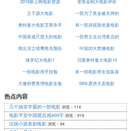
2018新上映电影资源
变形金刚大电影评价
影节
王千源大电影
一部为了奖金被关押的
奥特曼大电影艾斯杀手
有一部讲屁股坐爰电影
电影
中国床戏尺度大的电影
一部男主去台湾夜店的
叫什么名字
熊出没之猎鹰熊岛预告
中国20大禁播电影
电影
侏罗纪大电影1
大电影
贝斯奥特曼大电影10
一部电影用手捏脸
有一部电影男生假装喜
大傻和曹查理电影全集
09年票房大卖电影
欢女生
热点内容
几个搞笑学霸的一部电影
浏览：114
电影平安中国观后感400字
浏览：919
法国小孩喜剧电影
浏览：94