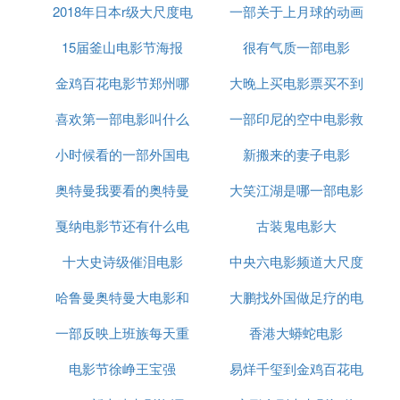
2018年日本r级大尺度电
电影
一部关于上月球的动画
15届釜山电影节海报
影
很有气质一部电影
电影
金鸡百花电影节郑州哪
大晚上买电影票买不到
喜欢第一部电影叫什么
里
一部印尼的空中电影救
吗
小时候看的一部外国电
名字
新搬来的妻子电影
女儿的
奥特曼我要看的奥特曼
影红伞
大笑江湖是哪一部电影
戛纳电影节还有什么电
奥特曼大电影
古装鬼电影大
的主题曲
十大史诗级催泪电影
影节
中央六电影频道大尺度
哈鲁曼奥特曼大电影和
大鹏找外国做足疗的电
电影
一部反映上班族每天重
七个奥特曼
香港大蟒蛇电影
影
电影节徐峥王宝强
复生活的电影
易烊千玺到金鸡百花电