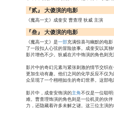
『贰』 大傻演的电影
《魔高一丈》成奎安 曹查理 狄威 主演
『叁』 大傻演的电影
《魔高一丈》是
一部
充满惊喜与幽默的电影
了一段扣人心弦的冒险故事。成奎安以其独
影片增色不少。狄威在片中饰演的角色则充
影片中的奇幻元素与紧张刺激的情节交织在
更加生动有趣。他们之间的化学反应不仅为
众呈现了一个栩栩如生的奇幻世界。这部电
影片中，成奎安饰演的
主角
不仅是一位聪明
难。曹查理饰演的角色则是一位机灵的伙伴
力，还隐藏着许多未解之谜。这三位主演的