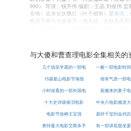
990） 导演：钱升伟 编剧：王晶 刘俊伟 
安饰）追杀女妖飘红（叶子楣饰）至
泰国
，
晚苗天师与女妖展开一场大战，女妖负伤而
理（曹查理饰）。阿祥回到家中被女妖所缠
片分类：恐怖片 影片导演：刘镇伟 影片主
和无里头笑料于一体 的鬼怪喜剧片。该片
捉拿一批鬼怪，PK法师一时不慎遗下一女
与大傻和曹查理电影全集相关的
之际，君如复中块肉灵童拖世，引来众仙人与
丽 成奎安 陈观泰 钟发 谷峰 陈计明（
几个搞笑学霸的一部电
一般一部电影时间
二人帮忙打电话，二人最后只好答应，郭洲
饰）、曾泉（陈观泰饰）、杨多（成奎安饰
15届釜山电影节海报
影
很有气质一部电
谈之灯草和尚（1992） 导演：黎继明 主
小时候看的一部外国电
新搬来的妻子电
他恳求灯草和尚助他入画。原来画中美女绮
身还阳。
十大史诗级催泪电影
影红伞
中央六电影频道大
『陆』 大傻演的电影中和一个人轮
电影节徐峥王宝强
易烊千玺到金鸡百
电影
魔高一丈 (1987)
奥特曼大电影艾斯杀手
有一部讲屁股坐爰
影节