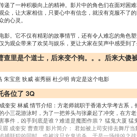
传递了一种积极向上的精神。影片中的角色们在面对困难
观众，让大家相信，只要心中有信念，就没有克服不了的
众的心灵。
电影。它不仅有精彩的故事情节，还有令人难忘的角色塑
仅为观众带来了欢笑与娱乐，更让大家在笑声中感受到了
：曹查里是个道士，后来变个狗。。。后来大傻
马 朱宝意 狄威 崔秀丽 杜少明 肯定是这个电影
托各位了 3Q
君 成奎安 林威 情节介绍：方老师就职于香港大学考古系
的小三花游泳时，为了一把斧头与张豪起了冲突，在方老
事件，凶手到底是谁？难道是魔图作祟？ 猛鬼大厦 猛鬼大
 张采眉 成奎安 曹查理 影片简介： 君如被上司安排去舞
追捕疑犯的同时，也被这只女鬼追杀，于是一场缉凶之战演