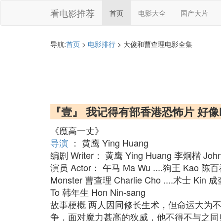
看电影推荐
首页
电影大全
国产大片
导航:
首页
>
电影排行
> 大傻和曹查理电影全集
『壹』 我记得有部香港恐怖片 好像
《魔高一丈》
导演
： 黄鹰 Ying Huang
编剧 Writer： 黄鹰 Ying Huang 李炯楷 John
演员 Actor： 午马 Ma Wu ....狗王 Kao 陈百祥 
Monster 曹查理 Charlie Cho ....术士 Kin 成奎
To 韩年生 Hon Nin-sang
故事梗概 两人因同修长生术，但命运大为
争，面对魔力甚高的狄威，他不得不与之同