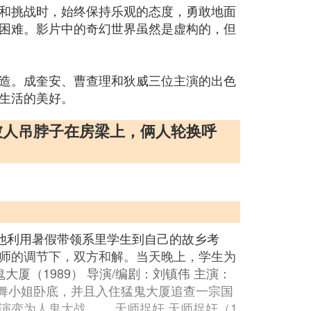
和挑战时，始终保持乐观的态度，勇敢地面
困难。影片中的奇幻世界虽然是虚构的，但
造。成奎安、曹查理和狄威三位主演的出色
生活的美好。
被人吊脖子在房梁上，俩人轮换呼
，他利用暑假带领系里学生到自己的故乡考
师的调节下，双方和解。当天晚上，学生为
厦（1989） 导演/编剧：刘镇伟 主演：
厅当舞小姐卧底，并且入住猛鬼大厦追查一宗国
变为人鬼大战…… 天师捉奸 天师捉奸（1