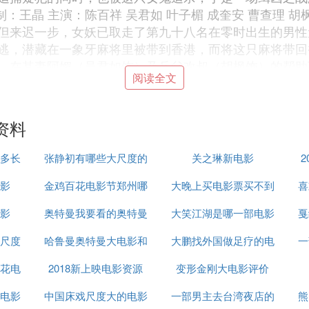
监制：王晶 主演：陈百祥 吴君如 叶子楣 成奎安 曹查理 胡
但来迟一步，女妖已取走了第九十八名在零时出生的男性
逃，潜藏在一象牙麻将里被带到香港，而将这只麻将带回
，在其妻阿媚（吴君如饰）及岳父欢叔（胡枫饰）的帮助下
阅读全文
演：吴君如 成奎安 关秀媚 张敏 《猛鬼福星》剧情介绍
叙述了警司阿信带领的四名女警冒充女匪徒与伪钞集团的首
鬼，该女鬼为了解救同类而利用大傻制服了PK法师和阿信
资料
众鬼展开一场前所未有的无里头打斗…… 俾鬼玩（1992
方中信饰）替女朋友霍转红（郑艳丽饰）在郊野庆祝生日，
多长
张静初有哪些大尺度的
关之琳新电影
2
更送予陈计明一块玉牌。就在当晚熟睡之际，陈计明竟梦
）所杀，惊醒之下，郭洲果然出现要求陈计明替其报仇，
影
金鸡百花电影节郑州哪
电影
大晚上买电影票买不到
喜
演：陈宝莲 植敬雯 成奎安 张京花 大友梨奈 影片简介：
影
奥特曼我要看的奥特曼
里
大笑江湖是哪一部电影
吗
戛
梦受魔头摆布，朱仲侥幸逃出，却要返回画中营救绮梦，
尺度
哈鲁曼奥特曼大电影和
奥特曼大电影
大鹏找外国做足疗的电
的主题曲
一
着被吊起来躲避僵尸
花电
2018新上映电影资源
七个奥特曼
变形金刚大电影评价
影
电影
中国床戏尺度大的电影
一部男主去台湾夜店的
熊