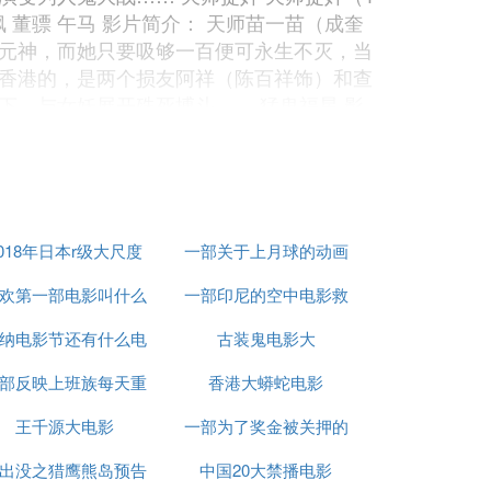
枫 董骠 午马 影片简介： 天师苗一苗（成奎
元神，而她只要吸够一百便可永生不灭，当
香港的，是两个损友阿祥（陈百祥饰）和查
，与女妖展开殊死搏斗…… 猛鬼福星 影
：导演刘镇伟继《情癫大圣》后又一部集惊吓
脑大傻接头，接头的大厦正由PK法师施法
等人。此时，PK法师等人正处于下风，危难
） 导演：姚天虹 主演：方中信 杜威 郑艳
突然有神秘郭洲（钟发饰）自称偷渡犯，要求
018年日本r级大尺度
一部关于上月球的动画
见偷渡客与老婆被其同党叶太能（林威
陈拒绝，惨被郭洲的鬼魂侵入身体。 聊斋艳
欢第一部电影叫什么
电影
一部印尼的空中电影救
电影
 侠士朱仲已有未婚妻，但为一壁画美女倾心，
纳电影节还有什么电
名字
古装鬼电影大
女儿的
魔头终于被灭，而绮梦得朱的未婚妻借出肉
部反映上班族每天重
影节
香港大蟒蛇电影
复生活的电影
王千源大电影
一部为了奖金被关押的
出没之猎鹰熊岛预告
中国20大禁播电影
电影