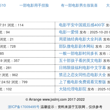
10
一部电影用手捏脸
有一部电影男生假装喜
电影
大
欢女生
Fui-On Shing / 陈百祥
电影平安中国观后感400字
7:31
浏览：114
发布
电影一爱情
览：94
发布：2025-10-20 0
周星驰经典电影大全列表
浏览：21
发布：
部队微电影剧本网站
浏览：728
发布：2025
一般一部电影时间多长
85
发布：20
五十部孩子看的英文电影
49
浏览：357
发布：
日韩限级福利电影中文字幕
览：281
发
禁忌之恋女同性恋电影大全
2
浏览：962
发
上了瘾电影免费观看完整版
:24:52
浏览：799
发
大陆伦理电影院
览：102
发布：2025-10-
© Arrange www.jxslmj.com 2017-2022
浙ICP备17009495号
温馨提示：资料来源于互联网，仅供参考