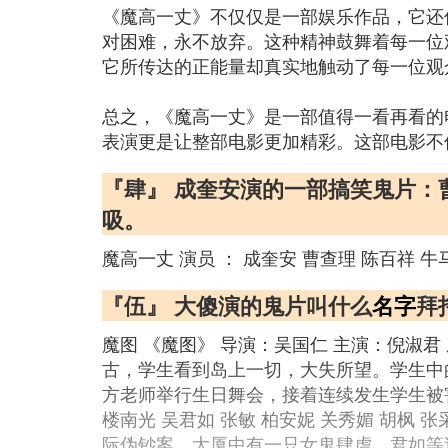
《魔高一丈》不仅仅是一部娱乐作品，它还
对困难，永不放弃。这种精神鼓舞着每一位
它所传达的正能量却真实地触动了每一位观
总之，《魔高一丈》是一部值得一看再看的
表演更是让整部电影更加精彩。这部电影不
『肆』 成奎安演的一部搞笑鬼片
吸。
魔高一丈 演员 ： 成奎安 曹查理 陈百祥 牛
『伍』 大傻演的鬼片叫什么
名字
拜
魔图 《魔图》 导演：吴国仁 主演：倪淑
古，学生看到岛上一切，大失所望。学生中
方老师举行生日舞会，接着连续发生学生被害
楼南光 吴君如 张敏 柏安妮 关秀媚 胡枫
际伪钞案，大厦中有一只女鬼肆虐，君如等