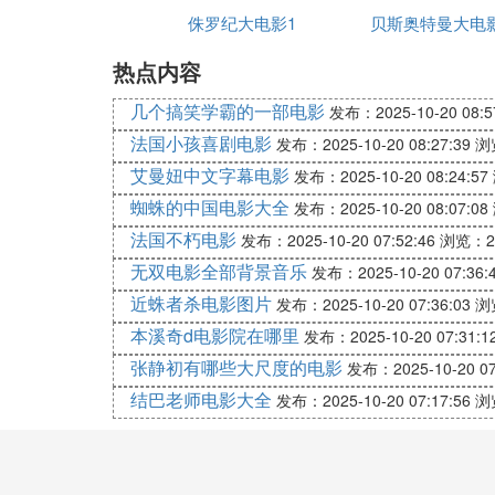
侏罗纪大电影1
贝斯奥特曼大电影
叫什么名字
导演: 黄鹰
编剧: 黄鹰
热点内容
主演: 曹查理 / 朱宝意 / 午马 / 成奎安 / 成奎安 
几个搞笑学霸的一部电影
发布：2025-10-20 08:5
类型: 喜剧 / 恐怖
法国小孩喜剧电影
制片国家/地区: 香港
发布：2025-10-20 08:27:39
浏
语言:
粤语
艾曼妞中文字幕电影
发布：2025-10-20 08:24:57
上映日期: 1987-12-10
蜘蛛的中国电影大全
发布：2025-10-20 08:07:08
片长: 96 分钟
法国不朽电影
发布：2025-10-20 07:52:46
浏览：2
无双电影全部背景音乐
发布：2025-10-20 07:36:
近蛛者杀电影图片
发布：2025-10-20 07:36:03
浏
本溪奇d电影院在哪里
发布：2025-10-20 07:31:1
张静初有哪些大尺度的电影
发布：2025-10-20 07
结巴老师电影大全
发布：2025-10-20 07:17:56
浏