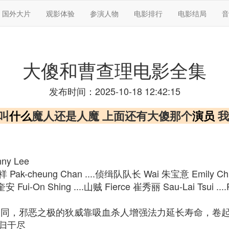
国外大片
观影体验
参演人物
电影排行
电影结局
音
大傻和曹查理电影全集
发布时间：2025-10-18 12:42:15
叫
什么
魔人还是人魔 上面还有大傻那个
演员
我
ny Lee
Pak-cheung Chan ....侦缉队队长 Wai 朱宝意 Emily Chu .
安 Fui-On Shing ....山贼 Fierce 崔秀丽 Sau-Lai Tsui ..
不同，邪恶之极的狄威靠吸血杀人增强法力延长寿命，卷
归于尽