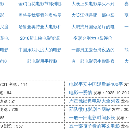
影
金鸡百花电影节郑州哪
电影
大晚上买电影票买不到
喜
影
奥特曼我要看的奥特曼
里
大笑江湖是哪一部电影
吗
戛
尺度
哈鲁曼奥特曼大电影和
奥特曼大电影
大鹏找外国做足疗的电
的主题曲
一
花电
2018新上映电影资源
七个奥特曼
变形金刚大电影评价
影
电影
中国床戏尺度大的电影
一部男主去台湾夜店的
熊
10
一部电影用手捏脸
有一部电影男生假装喜
电影
大
欢女生
电影平安中国观后感400字
7:31
浏览：114
发布
电影一爱情
览：94
发布：2025-10-20 0
周星驰经典电影大全列表
浏览：21
发布：
部队微电影剧本网站
浏览：728
发布：2025
一般一部电影时间多长
85
发布：20
五十部孩子看的英文电影
49
浏览：357
发布：