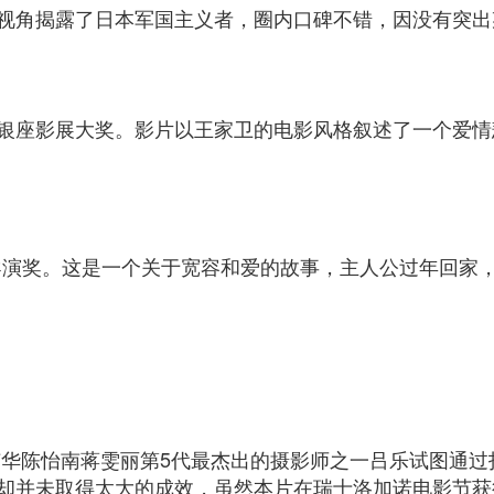
视角揭露了日本军国主义者，圈内口碑不错，因没有突出
银座影展大奖。影片以王家卫的电影风格叙述了一个爱情
佳导演奖。这是一个关于宽容和爱的故事，主人公过年回家
芝华陈怡南蒋雯丽第5代最杰出的摄影师之一吕乐试图通
却并未取得太大的成效，虽然本片在瑞士洛加诺电影节获