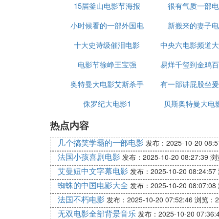
15届釜山电影节海报
影
很有气质一部电
小时候看的一部外国电
新搬来的妻子电
十大史诗级催泪电影
影红伞
中央六电影频道大
电影节徐峥王宝强
易烊千玺到金鸡百
电影
奥特曼大电影艾斯杀手
有一部讲屁股坐爰
影节
侏罗纪大电影1
贝斯奥特曼大电影
叫什么名字
热点内容
几个搞笑学霸的一部电影
发布：2025-10-20 08:5
法国小孩喜剧电影
发布：2025-10-20 08:27:39
浏
艾曼妞中文字幕电影
发布：2025-10-20 08:24:57
蜘蛛的中国电影大全
发布：2025-10-20 08:07:08
法国不朽电影
发布：2025-10-20 07:52:46
浏览：2
无双电影全部背景音乐
发布：2025-10-20 07:36: