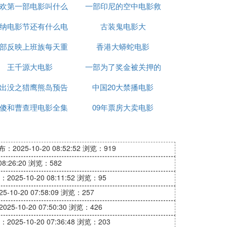
欢第一部电影叫什么
电影
一部印尼的空中电影救
电影
纳电影节还有什么电
名字
古装鬼电影大
女儿的
部反映上班族每天重
影节
香港大蟒蛇电影
复生活的电影
王千源大电影
一部为了奖金被关押的
出没之猎鹰熊岛预告
中国20大禁播电影
电影
傻和曹查理电影全集
大电影
09年票房大卖电影
：2025-10-20 08:52:52
浏览：919
8:26:20
浏览：582
2025-10-20 08:11:52
浏览：95
-10-20 07:58:09
浏览：257
25-10-20 07:50:30
浏览：426
2025-10-20 07:36:48
浏览：203