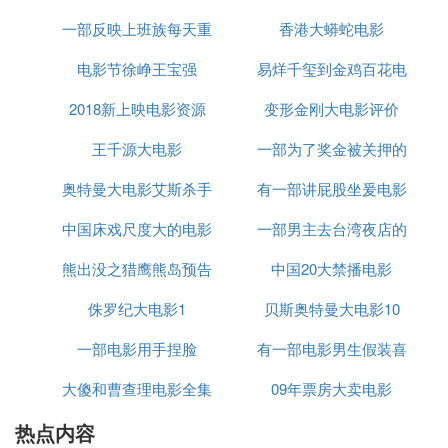
举办地点：尚未揭晓。
一部反映上班族每天重
七个奥特曼
香港大蟒蛇电影
影
往届门票价格(仅供参考)
电影节徐峥王宝强
复生活的电影
易烊千玺到金鸡百花电
2019年：第28届厦门金鸡百花电影节除部分展映影
2018新上映电影资源
变形金刚大电影评价
影节
片进行售票之外，所有活动均不设收费环节!
王千源大电影
一部为了奖金被关押的
2017年：第26届金鸡百花电影节(金鸡奖)票价信息：
380/680/980/1280
奥特曼大电影艾斯杀手
有一部讲屁股坐爰电影
电影
第33届大众电影百花奖“星光大道”明星走红地毯票价
中国床戏尺度大的电影
一部男主去台湾夜店的
叫什么名字
(单位：每张)：880、980、1080、1180、1280、13
80、1580、1880、2280、2680
熊出没之猎鹰熊岛预告
中国20大禁播电影
电影
闭幕式暨颁奖典礼票价：780、980、1080、1180、
侏罗纪大电影1
大电影
贝斯奥特曼大电影10
1280、1580、1680
一部电影用手捏脸
有一部电影男生假装喜
中国金鸡百花电影节介绍
大傻和曹查理电影全集
09年票房大卖电影
欢女生
中国金鸡百花电影节(
Festival)，创办于1992年，金鸡百花电影节是由中国
热点内容