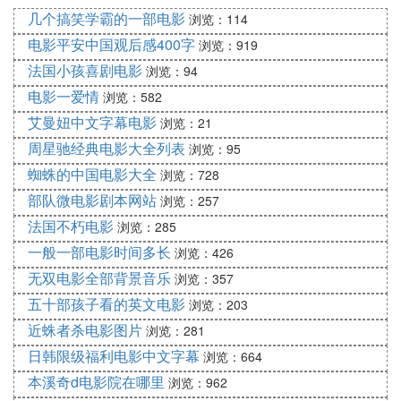
文联和中国电影家协会联合主办的每年一届、为期四
几个搞笑学霸的一部电影
浏览：114
天的国际性影展。在中国大陆各大城市轮流举办。
电影平安中国观后感400字
浏览：919
金鸡百花电影节是中国大陆历史最为悠久，影响和规
法国小孩喜剧电影
浏览：94
模最大，最专业，最具权威性的电影评奖活动。同时
电影一爱情
浏览：582
金鸡百花电影节也是中国唯一一个国家级的电影节，
艾曼妞中文字幕电影
浏览：21
同长春电影节、上海电影节齐名，是中国大陆最专业
的电影盛宴。
周星驰经典电影大全列表
浏览：95
蜘蛛的中国电影大全
浏览：728
1992年创办至今，中国金鸡百花电影节在社会各界的
部队微电影剧本网站
支持下，走遍了27座城市，谱写出电影与城市的深厚
浏览：257
缘分。2020年中国金鸡百花电影节将在郑州进行第3
法国不朽电影
浏览：285
5届大众电影消野百花奖的终评。
一般一部电影时间多长
浏览：426
无双电影全部背景音乐
浏览：357
电影节海报发布
五十部孩子看的英文电影
浏览：203
主体形
2020年中国金鸡百花电影节发布电影节海报：
近蛛者杀电影图片
浏览：281
象选择大鼎作为背景，以“百花齐放春满园”为灵感，
日韩限级福利电影中文字幕
浏览：664
延展“希望”的意境，秉承简约、大气的风格，通过花
本溪奇d电影院在哪里
浏览：962
蕊的色彩变幻，突显“心灵故乡