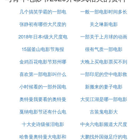
『贰』 金鸡百花电影节2020举办时间地点
几个搞笑学霸的一部电
一般一部电影时间多长
郑州门票
张静初有哪些大尺度的
影
关之琳新电影
第29届金鸡百花电影节将在9月26日正式开幕，此次
2018年日本r级大尺度电
电影
一部关于上月球的动画
拿段喊的电影节将会在河南郑州进行举办，不少明星
还有电影艺术家都会莅临现场进行出席，面对如此盛
15届釜山电影节海报
影
很有气质一部电影
电影
大的一场电影节，相信大家也是非常期待了，下面我
金鸡百花电影节郑州哪
大晚上买电影票买不到
们就来看看详细的举燃源办详情吧。
喜欢第一部电影叫什么
里
一部印尼的空中电影救
吗
2020年第29届金鸡百花电影节举办详情
小时候看的一部外国电
名字
新搬来的妻子电影
女儿的
举办日期：2020年9月24日——26日
颁奖典礼：9月26日晚在郑州举行。
奥特曼我要看的奥特曼
影红伞
大笑江湖是哪一部电影
活动详情：本届电影节主体活动包括电影节开幕仪
戛纳电影节还有什么电
奥特曼大电影
古装鬼电影大
的主题曲
式、电影艺术家下基层、专题电影展、中国电影论
十大史诗级催泪电影
影节
中央六电影频道大尺度
坛、提名者表彰仪式、百花奖终评及颁奖典礼暨电影
节闭幕式等六项活动。
哈鲁曼奥特曼大电影和
大鹏找外国做足疗的电
电影