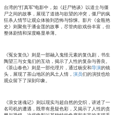
台湾的"打真军"电影中，如《赶尸艳谈》以道士与僵
尸之间的故事，展现了道德与欲望的冲突，僵尸的疯
狂杀人情节让观众体验到恐怖与惊悚。影片《金瓶艳
史》则聚焦于潘金莲的故事，尽管肉欲戏份丰富，但
整体剧情和深度略显单薄。
《冤女复仇》则是一部融入鬼怪元素的复仇剧，书生
陶望三与女鬼们的互动，揭示了人性的复杂与善良。
《茶山春色》则是一部伦理片，通过杨安和
导演
的镜
头，展现了茶山地区的风土人情，
演员
们的演技也给
观众留下了深刻印象。
《浪女迷魂记》则以现实与超自然的交织，讲述了一
名司机的遭遇，既带有悬疑色彩，又揭示了人性的贪
婪与恐惧。这些电影以其独特的角度和丰富的表现手