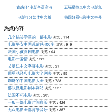
古惑仔1电影粤语高清
五福星撞鬼中文电影免
电影打分繁体中文版
韩国好看电影中文字幕
费观看
热点内容
观看
几个搞笑学霸的一部电影
浏览：114
电影平安中国观后感400字
浏览：919
法国小孩喜剧电影
浏览：94
电影一爱情
浏览：582
艾曼妞中文字幕电影
浏览：21
周星驰经典电影大全列表
浏览：95
蜘蛛的中国电影大全
浏览：728
部队微电影剧本网站
浏览：257
法国不朽电影
浏览：285
一般一部电影时间多长
浏览：426
无双电影全部背景音乐
浏览：357