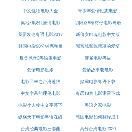
中文怪物电影大全
青少年爱情励志电影
奥地利现代爱情电影
阴阳路8棺材仔电影粤语
我要发达粤语电影2017
新倩女幽魂电影中文版
韩国电影90分钟完整版
郭富城和陈慧琳的爱情
反贪风暴2粤语版电影
中文
麻雀电影粤语
电影
爱情电影度娘
爱情故事老电影
电影乙未之台湾遗恨
赌霸电影粤语下载
中文字幕的理伦电影
粤语18禁电影迅雷下载
电影小人物中文字幕下
粤语之家电影
纵横天下电影粤语在线
载
韩国电影如何翻译成中
台湾经典电影三部曲
观看
高分台湾电影2020
文字幕