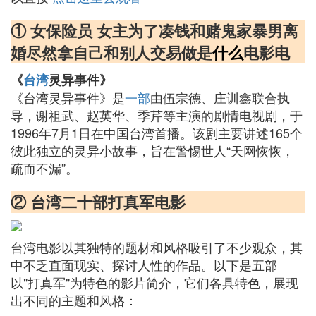
① 女保险员 女主为了凑钱和赌鬼家暴男离
婚尽然拿自己和别人交易做是
什么
电影电
《
台湾
灵异事件》
《台湾灵异事件》是
一部
由伍宗德、庄训鑫联合执
导，谢祖武、赵英华、季芹等主演的剧情电视剧，于
1996年7月1日在中国台湾首播。该剧主要讲述165个
彼此独立的灵异小故事，旨在警惕世人“天网恢恢，
疏而不漏”。
② 台湾二十部打真军电影
台湾电影以其独特的题材和风格吸引了不少观众，其
中不乏直面现实、探讨人性的作品。以下是五部
以"打真军"为特色的影片简介，它们各具特色，展现
出不同的主题和风格：