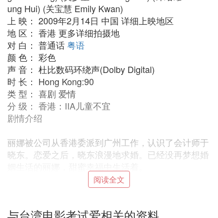
ung Hui) (关宝慧 Emily Kwan)
上 映： 2009年2月14日 中国 详细上映地区
地 区： 香港 更多详细拍摄地
对 白： 普通话
粤语
颜 色： 彩色
声 音： 杜比数码环绕声(Dolby Digital)
时 长： Hong Kong:90
类 型： 喜剧 爱情
分 级： 香港：IIA儿童不宜
剧情介绍
丽娜被公司从香港委派到广州工作，认识了会计师于
晓东。恋爱之后，晓东浪漫地求婚。已经没再梦想婚
姻生活的丽娜，甜蜜幸福中生活着。
二人想在香港补摆喜酒，丽娜索性辞去工作，回香港
阅读全文
安排半年后的喜酒。
晓东的弟弟日东在香港任职航行公司地勤经理，有自
与台湾电影考试爱相关的资料
己的住所，为了节俭，丽娜没有入住酒店，搬去和日