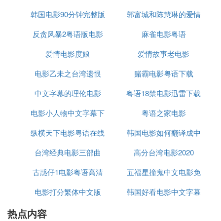
日东先得消息，对晓东的行为深表愤怒，并逼着晓东
韩国电影90分钟完整版
郭富城和陈慧琳的爱情
完成香港喜酒，尽男人的责任。
同时，丽娜又不知真相，仍然活在美梦之中。日东要
反贪风暴2粤语版电影
中文
麻雀电影粤语
电影
助晓东瞒骗丽娜…也十分无奈难受。
爱情电影度娘
爱情故事老电影
“要发生的事情避不了。”晓东还是决心离婚，并向丽
娜告白之后，避走回深圳等候丽娜同意离婚。
电影乙未之台湾遗恨
赌霸电影粤语下载
丽娜如跌入深渊，留在日东家，无法面对，终日神不
中文字幕的理伦电影
粤语18禁电影迅雷下载
守舍…日东同情心起，日夕相伴，并且打动丽娜，与
其忧愁苦恼，不如面对现实，和晓东分开，重新站起
电影小人物中文字幕下
粤语之家电影
来。
丽娜终于想通，便和晓东正式签了离婚书，办了离婚
纵横天下电影粤语在线
载
韩国电影如何翻译成中
证…
台湾经典电影三部曲
观看
高分台湾电影2020
文字幕
日东还帮忙善后，代晓东向丽娜的家人和朋友致歉，
受尽委屈，但是一声不吭，甚有风度。
古惑仔1电影粤语高清
五福星撞鬼中文电影免
丽娜渐渐觉得日东是一个难得的好男人…二人继续一
电影打分繁体中文版
韩国好看电影中文字幕
费观看
起生活，虽没有谈上恋爱，然而就像兄妹、就像知
己，互相扶持着…
热点内容
观看
渐渐，二人有了爱意，而且双方都是单身，其实绝对