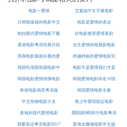
东同住，睡在客房，日东称呼丽娜是嫂嫂。
电影一爱情
艾曼妞中文字幕电影
日东个性拘谨，很重礼貌，丽娜则自由率真，因为性
格不同，引起生活上的矛盾风波。例如丽娜半夜在家
日韩限级福利电影中文
电影是爱情的表达
看惊栗光影碟时的尖叫，日东就怕她打扰邻居…
渐渐丽娜和日东就暗里不喜欢对方。
柏拉图式爱情电影下载
字幕
好电影推荐爱情喜剧
丽娜和晓东闲聊家事，晓东大兴问罪之师，来电教训
香港电影粤语经典片段
女生爱情的电视剧电影
弟弟日东做人之道。丽娜深感尴尬，为了不想加添和
日东的误会，在等候着补偿致歉的机会。
美国电影最新好看的爱
跨越种族的爱情电影完
大全
正好一次日东为朋友阿基排解感情困扰，带了阿基的
我想吃泡面韩国电影中
情电影
电影不是爱情我们才是
整版
女朋友，爱菲回家教训，丽娜误以为是日东的要好女
朋友，弄得日东哭笑不得。
韩国电影爱情惊悚电影
文
韩国爱情电影排名10强
友情
但是丽娜悉心安慰照料爱菲，使日东对丽娜添了好
感，认定丽娜还是好心女子!
香港电影搞笑粤语版
韩国爱情电影全集
晴天霹雳，晓东的心意乱了！
中文怪物电影大全
青少年爱情励志电影
事缘晓东的女秘书暗恋了晓东八年，突然示爱！晓东
心猿意马，反省之后，发现自己不是一个好丈夫！强
奥地利现代爱情电影
阴阳路8棺材仔电影粤语
烈良心责备之下…晓东暗暗悔婚…决意和丽娜和平分
我要发达粤语电影2017
新倩女幽魂电影中文版
手！