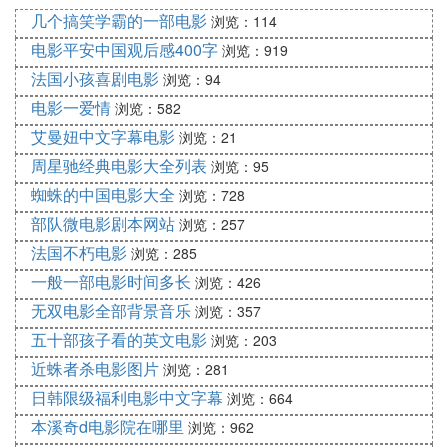
几个搞笑学霸的一部电影
有牵手同行的权利。
浏览：114
但是日东为人拘执，不想做出后悔的事情，多次避退
电影平安中国观后感400字
浏览：919
丽娜的暗示…丽娜渐渐知道，恋爱不必冲动，喜欢日
法国小孩喜剧电影
浏览：94
东不代表要和他成双成对的。
电影一爱情
浏览：582
丽娜搬走了，重新交往，认识新朋友。
艾曼妞中文字幕电影
浏览：21
日东没有说出来，他早已为了避开丽娜而申请公司的
周星驰经典电影大全列表
浏览：95
调配，调到广州白云机场工作，虽然寂寞，总胜过爱
蜘蛛的中国电影大全
得冲动…
浏览：728
缘份安排之下，四个月后，丽娜重投事业，并到了广
部队微电影剧本网站
浏览：257
州开会。会后，丽娜乘机往香港，就在机场柜位重遇
法国不朽电影
浏览：285
上日东。
一般一部电影时间多长
浏览：426
几个月的思念牵挂…有抑压在心的话却没有激情爆
无双电影全部背景音乐
浏览：357
发。二人回复了好知己的闲话家常，渡过了动情的关
五十部孩子看的英文电影
浏览：203
口，成为真正关心、寄托对方的一双好男好女。
近蛛者杀电影图片
浏览：281
爱得起，就是要懂得爱自己，不为一时浪漫激情而再
次伤痛。
日韩限级福利电影中文字幕
浏览：664
本溪奇d电影院在哪里
浏览：962
㈢ 台湾电影《以爱之名》林教授
结局